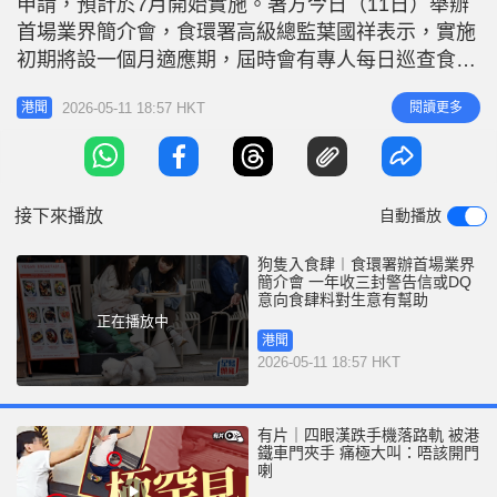
申請，預計於7月開始實施。署方今日（11日）舉辦
r
e
i
首場業界簡介會，食環署高級總監葉國祥表示，實施
n
初期將設一個月適應期，屆時會有專人每日巡查食
肆，協助食肆遵辦持牌條件，解決營運上的困難。
g
2026-05-11 18:57 HKT
閱讀更多
港聞
一年內收3封警告信 狗隻准入許可或被取消 食肆如欲
T
申請容許狗隻進入，可在本月18日至下月8日期間，
i
透過食環署專題網頁，以電子方式提交申請。葉國祥
m
指，申請過程簡單，只需提
接下來播放
自動播放
e
狗隻入食肆︱食環署辦首場業界
簡介會 一年收三封警告信或DQ
意向食肆料對生意有幫助
正在播放中
港聞
2026-05-11 18:57 HKT
有片｜四眼漢跌手機落路軌 被港
鐵車門夾手 痛極大叫：唔該開門
喇