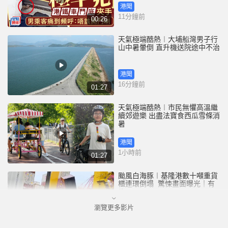
港聞
11分鐘前
00:26
天氣極端酷熱︱大埔船灣男子行
山中暑暈倒 直升機送院途中不治
港聞
16分鐘前
01:27
天氣極端酷熱︱市民無懼高溫繼
續郊遊樂 出盡法寶食西瓜雪條消
暑
港聞
1小時前
01:27
颱風白海豚︱基隆港數十噸重貨
櫃連環倒塌 驚悚畫面曝光｜有
片
瀏覽更多影片
中國
3小時前
00:25