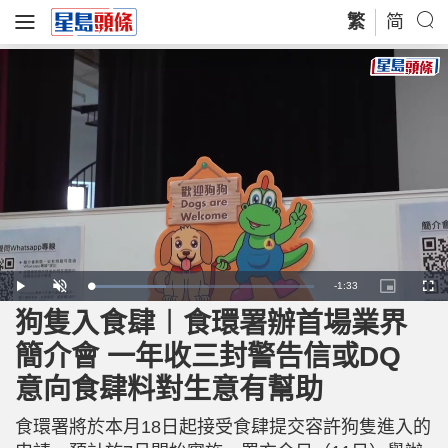
繁
简
R
-
1:33
L
P
U
P
F
o
l
n
i
u
a
a
m
c
l
狗隻入食肆︱食環署辦首場業界
e
d
y
u
t
l
e
t
u
s
d
e
r
c
m
簡介會 一年收三封警告信或DQ
:
e
r
3
-
e
3
i
e
a
.
意向食肆料對生意有幫助
n
n
7
-
6
P
i
%
i
c
食環署將於本月18日起接受食肆提交容許狗隻進入的
t
n
u