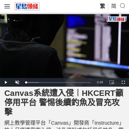
繁
简
R
-
2:26
L
P
U
P
F
o
l
n
i
u
a
a
m
c
l
Canvas系統遭入侵︱HKCERT籲
e
d
y
u
t
l
e
t
u
s
d
e
r
c
m
停用平台 警惕後續釣魚及冒充攻
:
e
r
1
-
e
9
i
e
a
.
擊
n
n
9
-
5
P
i
%
i
c
網上教學管理平台「Canvas」開發商「Instructure」
t
n
u