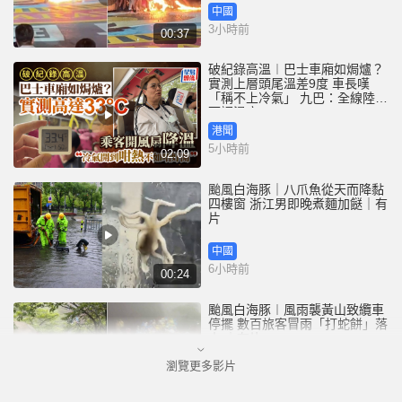
中國
3小時前
00:37
破紀錄高溫︱巴士車廂如焗爐？
實測上層頭尾溫差9度 車長嘆
「稱不上冷氣」 九巴：全線陸續
下調溫度
港聞
5小時前
02:09
颱風白海豚｜八爪魚從天而降黏
四樓窗 浙江男即晚煮麵加餸｜有
片
中國
6小時前
00:24
颱風白海豚︱風雨襲黃山致纜車
停擺 數百旅客冒雨「打蛇餅」落
山 ｜有片
瀏覽更多影片
中國
7小時前
00:21