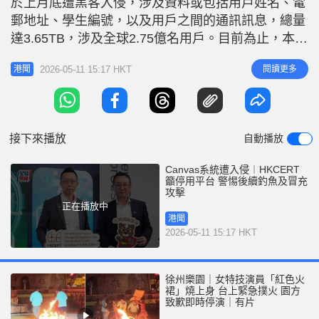
於上月底遭黑客入侵，涉及資料或包括用戶姓名、電
r
e
i
郵地址、學生編號，以及用戶之間的通訊訊息，總量
n
達3.65TB，涉及全球2.75億名用戶。目前為止，本港
已有5間院校就資料懷疑外洩一事主動通報個人資料
g
2026-05-11 15:17 HKT
閱讀更多
港聞
私隱專員公署，包括香港理工大學、香港建造學院、
T
香港科技大學、香港演藝學院、香港教育城。香港網
i
絡安全事故協調中心今日（11日）公布最新情況及跟
m
進
接下來播放
自動播放
e
Canvas系統遭入侵︱HKCERT
籲停用平台 警惕後續釣魚及冒充
攻擊
正在播放中
港聞
2026-05-11 15:17 HKT
徐州樂園｜女特技演員「紅色火
裙」燒上身 台上緊急撲火 園方
致歉即時停演｜有片