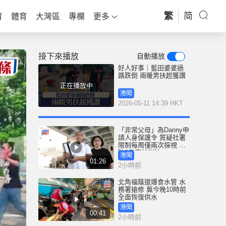
繁
简
育
體育
大灣區
專欄
更多
接下來播放
自動播放
好人好事｜藍田婆婆過
路跌倒 兩暖男扶起獲讚
正在播放中
港聞
2026-05-11 14:39 HKT
「非常父母」為Danny申
請人身保護令 質疑社署
限制每周僅兩次探視 高
院9月底前判決
港聞
01:26
2小時前
北角福蔭道爆食水管 水
務署搶修 冀今晚10時前
全面恢復供水
港聞
00:41
2小時前