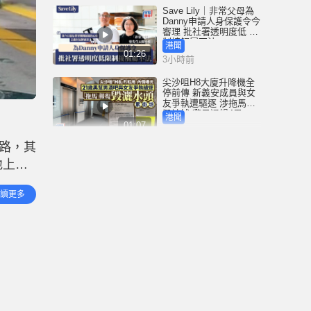
Save Lily｜非常父母為
Danny申請人身保護令今
審理 批社署透明度低 限
制接觸屬不法
港聞
01:26
3小時前
尖沙咀H8大廈升降機全
停前傳 新義安成員與女
友爭執遭驅逐 涉拖馬刑
毀被捕 警另通緝4男
港聞
01:07
6小時前
路，其
星島申訴王 | 葵廣冰糖葫
地上，
蘆店 召集童黨「走數」
警員加強巡邏 食街秩序
回個人
復常
港聞
讀更多
02:45
燈號轉
17小時前
東涌電單車捱撞捲巴士
車底 鐵騎士遭拖行重創
昏迷 60歲車長被捕
港聞
01:00
18小時前
越南外國客穿高衩透視
裙入古蹟 職員勸離獲讚