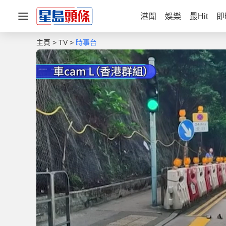
港聞
娛樂
最Hit
即
主頁
TV
時事台