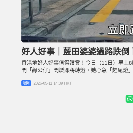
L
U
o
n
a
m
d
u
好人好事｜藍田婆婆過路跌倒
e
t
d
e
:
7
香港地好人好事值得讚賞！今日（11日）早上
9
.
7
間「綠公仔」閃爍即將轉燈，她心急「趕尾燈
1
%
鞋子也飛脫。幸對面行人路兩名暖男見狀，立
2026-05-11 14:39 HKT
港聞
物品，扶到行人路上。 事發時一輛停在燈位等
為綠燈，