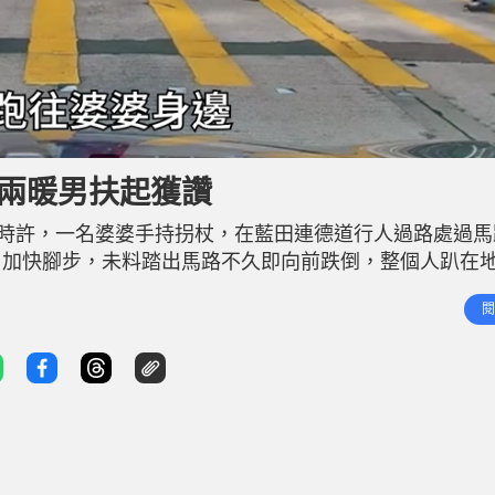
 兩暖男扶起獲讚
8時許，一名婆婆手持拐杖，在藍田連德道行人過路處過馬
」加快腳步，未料踏出馬路不久即向前跌倒，整個人趴在
即跑往婆婆身邊，左右兩邊合力將婆婆扶起，並替婆婆拾
閱
候轉燈的私家車，車Cam拍下意外經過。未幾交通燈行車