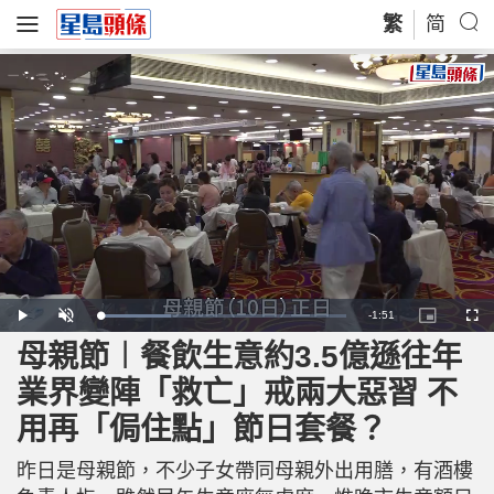
繁
简
R
-
1:51
L
P
U
P
F
o
l
n
i
u
a
a
m
c
l
母親節︱餐飲生意約3.5億遜往年
e
d
y
u
t
l
e
t
u
s
d
e
r
c
m
業界變陣「救亡」戒兩大惡習 不
:
e
r
2
-
e
9
i
e
a
.
用再「侷住點」節日套餐？
n
n
1
-
2
P
i
%
i
c
昨日是母親節，不少子女帶同母親外出用膳，有酒樓
t
n
u