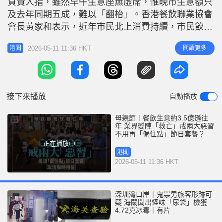
負責人指，雖然早午生意座無虛席，惟晚市生意額只
r
e
i
及去年同期五成，難以「翻枱」。香港餐飲聯業協會
n
會長黃家和表示，近年市民北上消費持續，市民飲食
習慣轉變及選擇較多，均影響本地餐飲生意，昨天整
g
2026-05-11 11:36 HKT
閱讀更多
港聞
體餐飲生意比往年稍為遜色，單日生意額約為3億多
T
至3.5億元，不及過往最高峰期逾4億元的表現。他提
i
到，業界近年也意識到問題，正開始戒除兩大為人詬
m
病的「壞習慣」。 市民傾向「
接下來播放
自動播放
e
母親節︱餐飲生意約3.5億遜往
年 業界變陣「救亡」戒兩大惡習
不用再「侷住點」節日套餐？
正在播放中
港聞
2026-05-11 11:36 HKT
深圳灣口岸｜鬼祟男旅客形跡可
疑 海關聞出怪味「尿袋」檢獲
4.72克冰毒｜有片