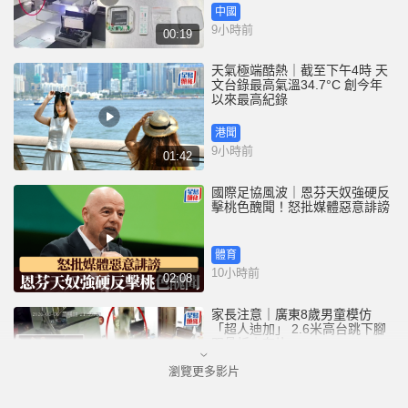
中國
9小時前
00:19
天氣極端酷熱｜截至下午4時 天
文台錄最高氣溫34.7°C 創今年
以來最高紀錄
港聞
9小時前
01:42
國際足協風波｜恩芬天奴強硬反
擊桃色醜聞！怒批媒體惡意誹謗
體育
10小時前
02:08
家長注意｜廣東8歲男童模仿
「超人迪加」 2.6米高台跳下腳
跟骨折｜有片
瀏覽更多影片
中國
10小時前
00:31