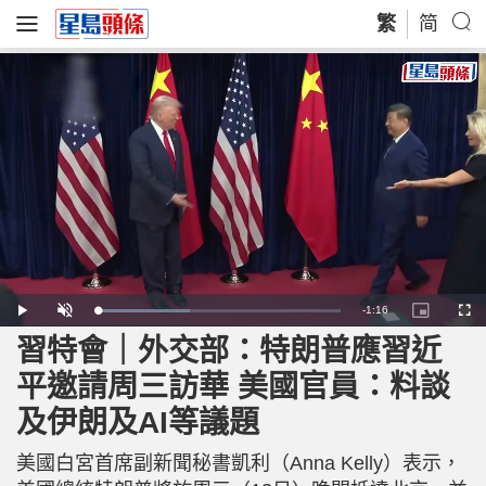
繁
简
R
-
1:16
L
P
U
P
F
o
l
n
i
u
a
a
m
c
l
習特會｜外交部：特朗普應習近
e
d
y
u
t
l
e
t
u
s
d
e
r
c
m
平邀請周三訪華 美國官員：料談
:
e
r
3
-
e
7
i
e
a
.
及伊朗及AI等議題
n
n
8
-
9
P
i
%
i
c
美國白宮首席副新聞秘書凱利（Anna Kelly）表示，
t
n
u