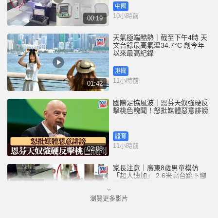
中國
10小時前
00:19
天氣極端酷熱｜截至下午4時 天
文台錄最高氣溫34.7°C 創今年
以來最高紀錄
港聞
11小時前
01:42
國際足協風波｜恩芬天奴強硬反
擊桃色醜聞！怒批媒體惡意誹謗
體育
11小時前
02:08
家長注意｜廣東8歲男童模仿
「超人迪加」 2.6米高台跳下腳
跟骨折｜有片
瀏覽更多影片
中國
12小時前
00:31