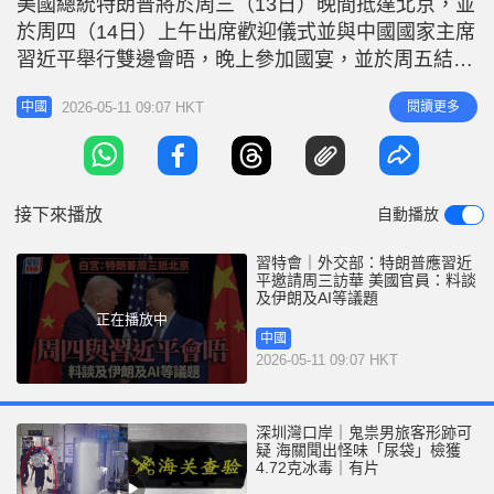
美國總統特朗普將於周三（13日）晚間抵達北京，並
r
e
i
於周四（14日）上午出席歡迎儀式並與中國國家主席
n
習近平舉行雙邊會晤，晚上參加國宴，並於周五結束
訪問行程。美國計劃在今年稍後接待中國領導人進行
g
2026-05-11 09:07 HKT
閱讀更多
中國
回訪。11日早上，中國外交部發言人宣佈，應國家主
T
席習近平邀請，美國總統特朗普將於5月13日至15日
i
對中國進行國事訪問。 周四參觀天壇出席國宴 特朗
m
普將在周三
接下來播放
自動播放
e
習特會｜外交部：特朗普應習近
平邀請周三訪華 美國官員：料談
及伊朗及AI等議題
正在播放中
中國
2026-05-11 09:07 HKT
深圳灣口岸｜鬼祟男旅客形跡可
疑 海關聞出怪味「尿袋」檢獲
4.72克冰毒｜有片