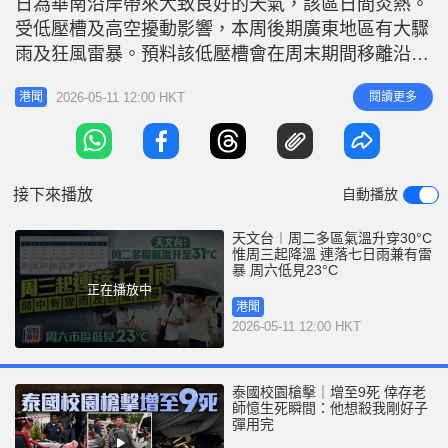
日為華南沿岸帶來大致良好的天氣，該區日間炎熱。
受低壓槽及高空擾動影響，本周後期廣東地區有大驟
雨及狂風雷暴。預料該低壓槽會在周末期間移離沿岸
地區，而同時受一股偏東氣流影響，廣東仍然有驟
2026-05-11 12:00 HKT
閱讀更多
港聞
雨。此外，熱帶氣旋黑格比會在未來一兩日於菲律賓
以東海域徘徊。 周三起連落七日雨 有驟雨及狂風雷
暴 根據天文台九天天氣預測，明後兩日（12至13
日）天氣炎氣，周二日間部分時
接下來播放
自動播放
天文台︱周二多區氣溫升穿30°C
惟周三起降溫 連落七日雨兼有雷
暴 周六低見23°C
正在播放中
港聞
2026-05-11 12:00 HKT
泰國校園槍擊｜增至9死 倖存老
師憶生死瞬間：他想殺我剛好子
彈用完