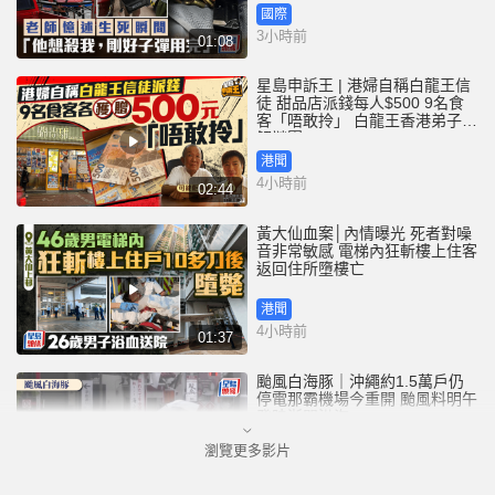
國際
3小時前
01:08
星島申訴王 | 港婦自稱白龍王信
徒 甜品店派錢每人$500 9名食
客「唔敢拎」 白龍王香港弟子親
解謎團
港聞
4小時前
02:44
黃大仙血案│內情曝光 死者對噪
音非常敏感 電梯內狂斬樓上住客
返回住所墮樓亡
港聞
4小時前
01:37
颱風白海豚｜沖繩約1.5萬戶仍
停電那霸機場今重開 颱風料明午
登陸浙閩沿海
瀏覽更多影片
港聞
4小時前
01:06