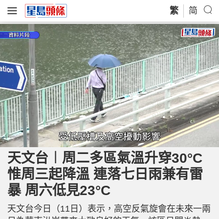
繁
简
L
U
o
n
a
m
天文台︱周二多區氣溫升穿30°C
d
u
e
t
d
e
惟周三起降溫 連落七日雨兼有雷
:
9
0
.
暴 周六低見23°C
5
5
%
天文台今日（11日）表示，高空反氣旋會在未來一兩