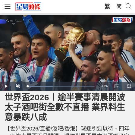
繁
简
R
-
1:26
L
P
U
P
F
o
l
n
i
u
a
a
m
c
l
世界盃2026︱逾半賽事清晨開波
e
d
y
u
t
l
e
t
u
s
d
e
r
c
m
太子酒吧街全數不直播 業界料生
:
e
r
3
-
e
7
i
e
a
.
意暴跌八成
n
n
9
-
8
P
i
%
i
c
【世界盃2026/直播/酒吧/香港】球迷引頸以待、四年
t
n
u