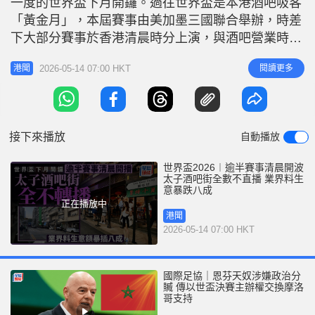
一度的世界盃下月開鑼。過往世界盃是本港酒吧吸客
r
e
i
「黃金月」，本屆賽事由美加墨三國聯合舉辦，時差
n
下大部分賽事於香港清晨時分上演，與酒吧營業時間
有衝突，《星島頭條》記者近日訪問太子酒吧街負責
g
2026-05-14 07:00 HKT
閱讀更多
港聞
人，更全部表明今屆不會直播世界盃。香港酒吧業協
T
會預計，高達一半酒吧將放棄轉播賽事，業界整體生
i
意額將由上屆的7億元，暴跌超過八成至僅約1.5億
m
元。 賽事時間與營業時
接下來播放
自動播放
e
世界盃2026︱逾半賽事清晨開波
太子酒吧街全數不直播 業界料生
意暴跌八成
正在播放中
港聞
2026-05-14 07:00 HKT
國際足協｜恩芬天奴涉嫌政治分
贓 傳以世盃決賽主辦權交換摩洛
哥支持