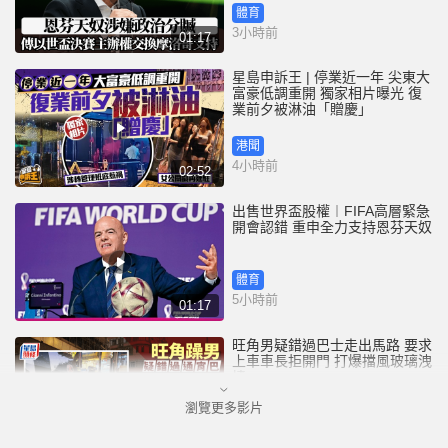
體育
3小時前
01:17
星島申訴王 | 停業近一年 尖東大
富豪低調重開 獨家相片曝光 復
業前夕被淋油「贈慶」
港聞
4小時前
02:52
出售世界盃股權︱FIFA高層緊急
開會認錯 重申全力支持恩芬天奴
體育
5小時前
01:17
旺角男疑錯過巴士走出馬路 要求
上車車長拒開門 打爆擋風玻璃洩
憤
瀏覽更多影片
港聞
5小時前
00:45