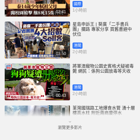
國際
1小時前
02:41
星島申訴王 | 葵廣「二手書兵
團」攔路 專家分享 買舊書避中
伏位
港聞
2小時前
03:50
將軍澳寵物公園史賓格犬疑被毒
斃 網民：係狗公園放毒等天收
港聞
2小時前
00:43
荃灣國瑞路工地爆食水管 湧十層
樓高水柱 附近兩商廈停水
瀏覽更多影片
港聞
2小時前
00:25