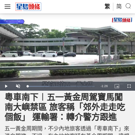
繁
简
R
-
1:26
L
P
U
P
F
o
l
n
i
u
a
a
m
c
l
粵車南下︱五一黃金周駕寶馬闖
e
d
y
u
t
l
e
t
u
s
d
e
r
c
m
南大嶼禁區 旅客稱「郊外走走吃
:
e
r
3
-
e
3
i
e
a
.
個飯」 運輸署：轉介警方跟進
n
n
0
-
7
P
i
%
i
c
五一黃金周期間，不少內地旅客透過「粵車南下」來
t
n
u