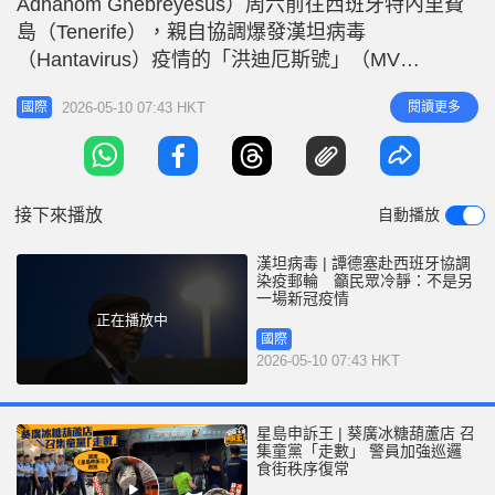
Adhanom Ghebreyesus）周六前往西班牙特內里費
r
e
i
島（Tenerife），親自協調爆發漢坦病毒
n
（Hantavirus）疫情的「洪迪厄斯號」（MV
Hondius）郵輪人員轉運及防疫工作，並呼籲當地居
g
2026-05-10 07:43 HKT
閱讀更多
國際
民保持冷靜，強調「這不是另一場新冠疫情」。 譚
T
德塞當天先在馬德里與西班牙首相桑切斯（Pedro
i
Sánchez）會面，其後聯同西班牙衛生大臣
m
接下來播放
自動播放
e
漢坦病毒 | 譚德塞赴西班牙協調
染疫郵輪 籲民眾冷靜：不是另
一場新冠疫情
正在播放中
國際
2026-05-10 07:43 HKT
星島申訴王 | 葵廣冰糖葫蘆店 召
集童黨「走數」 警員加強巡邏
食街秩序復常