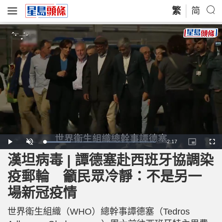
繁
简
R
-
2:17
L
P
U
P
F
o
l
n
i
u
a
a
m
c
l
漢坦病毒 | 譚德塞赴西班牙協調染
e
d
y
u
t
l
e
t
u
s
d
e
r
c
m
疫郵輪 籲民眾冷靜：不是另一
:
e
r
2
-
e
3
i
e
a
.
場新冠疫情
n
n
2
-
8
P
i
%
i
c
世界衛生組織（WHO）總幹事譚德塞（Tedros
t
n
u