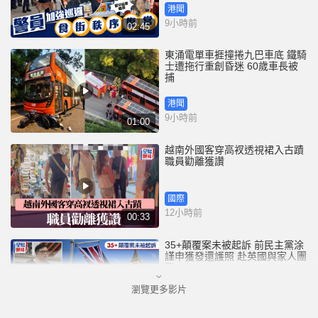
港聞
9小時前
02:45
東涌電單車捱撞捲九巴車底 鐵騎
士遭拖行重創昏迷 60歲車長被
捕
港聞
9小時前
01:00
越南外國客穿高衩透視裙入古蹟
職員勸離獲讚
國際
12小時前
00:33
35+顛覆案未被起訴 前民主黨涂
謹申獲發還護照 赴英國與家人團
聚
瀏覽更多影片
港聞
13小時前
00:58