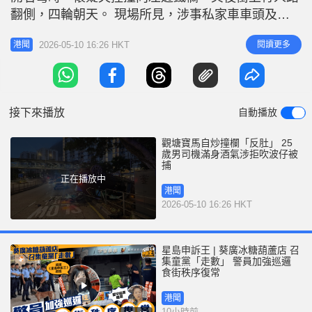
r
e
翻側，四輪朝天。 現場所見，涉事私家車車頭及車
i
身嚴重損毀，路邊約15米鐵欄被撞毀，車內亦發現啤
n
2026-05-10 16:26 HKT
閱讀更多
港聞
酒罐。消防及救援人員接報到場，一名25歲姓李男子
g
已自行脫困，他報稱頸及胸痛，清醒由救護車送往聯
T
合醫院治理。 消息指，李男一度表示司機另有其
i
人，他只是乘客，惟警方經
接下來播放
自動播放
m
e
觀塘寶馬自炒撞欄「反肚」 25
歲男司機滿身酒氣涉拒吹波仔被
捕
正在播放中
港聞
2026-05-10 16:26 HKT
星島申訴王 | 葵廣冰糖葫蘆店 召
集童黨「走數」 警員加強巡邏
食街秩序復常
港聞
10小時前