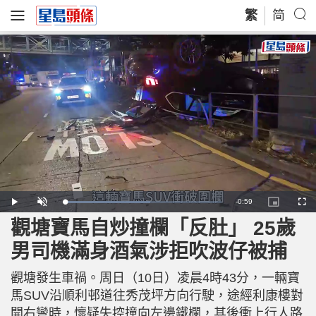
繁
简
R
-
0:59
L
P
U
P
F
o
l
n
i
u
a
a
m
c
l
觀塘寶馬自炒撞欄「反肚」 25歲
e
d
y
u
t
l
e
t
u
s
d
e
r
c
m
男司機滿身酒氣涉拒吹波仔被捕
:
e
r
5
-
e
4
i
e
a
.
n
n
9
觀塘發生車禍。周日（10日）凌晨4時43分，一輛寶
-
8
P
i
%
i
馬SUV沿順利邨道往秀茂坪方向行駛，途經利康樓對
c
t
n
開右彎時，懷疑失控撞向左邊鐵欄，其後衝上行人路
u