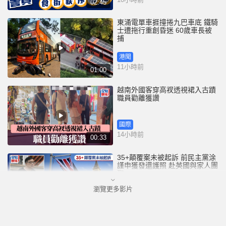
02:45
東涌電單車捱撞捲九巴車底 鐵騎
士遭拖行重創昏迷 60歲車長被
捕
港聞
11小時前
01:00
越南外國客穿高衩透視裙入古蹟
職員勸離獲讚
國際
14小時前
00:33
35+顛覆案未被起訴 前民主黨涂
謹申獲發還護照 赴英國與家人團
聚
瀏覽更多影片
港聞
14小時前
00:58
薄扶林域多利道重60公斤野豬被