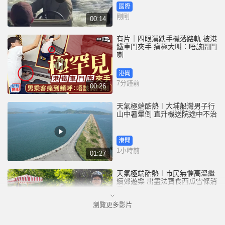
國際
剛剛
00:14
有片｜四眼漢跌手機落路軌 被港
鐵車門夾手 痛極大叫：唔該開門
喇
港聞
7分鐘前
00:26
天氣極端酷熱︱大埔船灣男子行
山中暑暈倒 直升機送院途中不治
港聞
1小時前
01:27
天氣極端酷熱︱市民無懼高溫繼
續郊遊樂 出盡法寶食西瓜雪條消
暑
瀏覽更多影片
港聞
1小時前
01:27