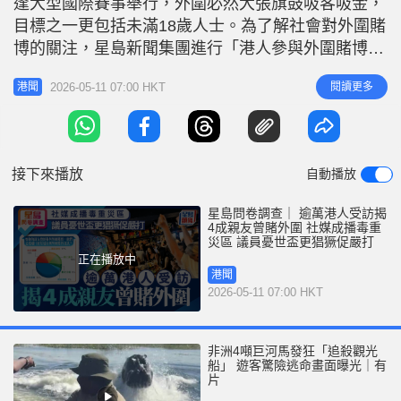
逢大型國際賽事舉行，外圍必然大張旗鼓吸客吸金，
r
e
i
目標之一更包括未滿18歲人士。為了解社會對外圍賭
n
博的關注，星島新聞集團進行「港人參與外圍賭博」
問卷調查。結果發現逾萬名受訪市民中有40%表示，
g
2026-05-11 07:00 HKT
閱讀更多
港聞
有親友在過去12個月曾參與外圍賭博，最常接觸到外
T
圍賭博資訊的渠道依次為社交媒體、通訊軟件及網上
i
廣告。有立法會議員直言，外圍莊家常以「賒數」或
m
「篤手指」等先賭後還手法吸
接下來播放
自動播放
e
星島問卷調查｜ 逾萬港人受訪揭
4成親友曾賭外圍 社媒成播毒重
災區 議員憂世盃更猖獗促嚴打
正在播放中
港聞
2026-05-11 07:00 HKT
非洲4噸巨河馬發狂「追殺觀光
船」 遊客驚險逃命畫面曝光｜有
片