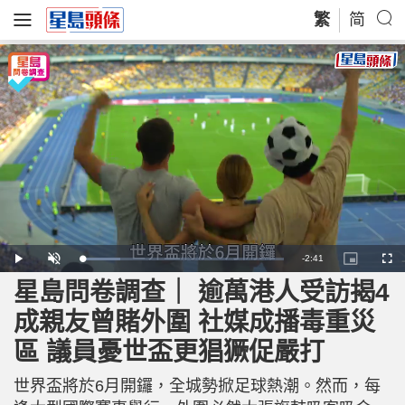
繁
简
R
-
2:41
L
P
U
P
F
o
l
n
i
u
a
a
m
c
l
星島問卷調查｜ 逾萬港人受訪揭4
e
d
y
u
t
l
e
t
u
s
d
e
r
c
m
成親友曾賭外圍 社媒成播毒重災
:
e
r
1
-
e
9
i
e
a
.
區 議員憂世盃更猖獗促嚴打
n
n
3
-
9
P
i
%
i
c
世界盃將於6月開鑼，全城勢掀足球熱潮。然而，每
t
n
u