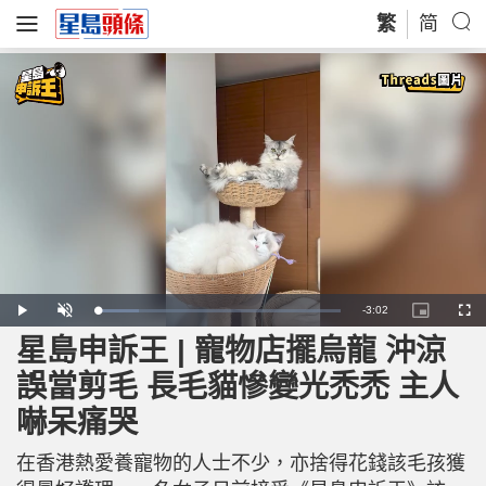
繁
简
R
-
3:02
L
P
U
P
F
o
l
n
i
u
a
a
m
c
l
星島申訴王 | 寵物店擺烏龍 沖涼
e
d
y
u
t
l
e
t
u
s
d
e
r
c
m
誤當剪毛 長毛貓慘變光禿禿 主人
:
e
r
1
-
e
7
i
e
a
.
嚇呆痛哭
n
n
0
-
4
P
i
%
i
c
在香港熱愛養寵物的人士不少，亦捨得花錢該毛孩獲
t
n
u