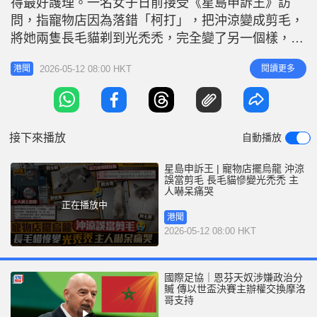
得最好護理。一名女子日前接受《星島申訴王》訪
r
e
i
問，指寵物店因為落錯「柯打」，把沖涼變成剪毛，
n
將她兩隻長毛貓剃到光禿禿，完全變了另一個樣，把
她氣得哭了兩天，擔心貓貓之後的健康發展。 做文
g
2026-05-12 08:00 HKT
閱讀更多
港聞
職工作的Carmen，養了一隻緬因貓和一隻布偶貓，
T
分別叫Luigi和Luna。Carmen說兩隻貓都是長毛貓，
i
她一直把貓毛打理得很好，沒有皮膚病，所以她們很
m
少沖涼，「早前因
接下來播放
自動播放
e
星島申訴王 | 寵物店擺烏龍 沖涼
誤當剪毛 長毛貓慘變光禿禿 主
人嚇呆痛哭
正在播放中
港聞
2026-05-12 08:00 HKT
國際足協｜恩芬天奴涉嫌政治分
贓 傳以世盃決賽主辦權交換摩洛
哥支持