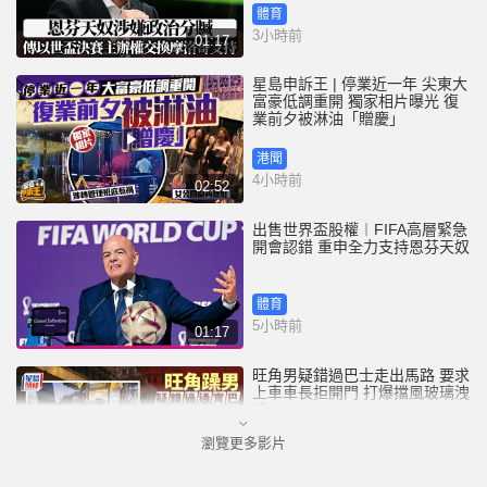
體育
3小時前
01:17
星島申訴王 | 停業近一年 尖東大
富豪低調重開 獨家相片曝光 復
業前夕被淋油「贈慶」
港聞
4小時前
02:52
出售世界盃股權︱FIFA高層緊急
開會認錯 重申全力支持恩芬天奴
體育
5小時前
01:17
旺角男疑錯過巴士走出馬路 要求
上車車長拒開門 打爆擋風玻璃洩
憤
瀏覽更多影片
港聞
5小時前
00:45