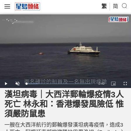
繁
简
R
-
2:42
L
P
U
P
F
o
l
n
i
u
a
a
m
c
l
漢坦病毒｜大西洋郵輪爆疫情3人
e
d
y
u
t
l
e
t
u
s
d
e
r
c
m
死亡 林永和：香港爆發風險低 惟
:
e
r
1
-
e
8
i
e
a
.
須嚴防鼠患
n
n
4
-
7
P
i
%
i
c
一艘在大西洋航行的郵輪爆發漢坦病毒疫情，造成3
t
n
u