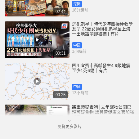
港聞
18分鐘前
02:44
逃犯剋星｜時代少年團接棒張學
友？ 22歲女通緝犯追星至上海
一出地鐵閘即被捕 | 有片
中國
3小時前
00:31
四川宜賓市高縣發生4.9級地震
至少1死6傷｜有片
中國
13小時前
00:25
將軍澳疑毒狗│去年寵物公園已
現可疑食物 議員曾促康文署加強
巡查
瀏覽更多影片
港聞
14小時前
01:07