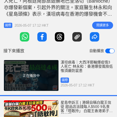
人死亡，阿根廷南部旅遊勝地巴里洛切（Bariloche）
r
e
i
亦爆發新個案，引起外界的關注。家庭醫生林永和向
n
《星島頭條》表示，漢坦病毒在香港的爆發機會不
大。基於現時資料，過去一年只有零星本地個案，雖
g
2026-05-07 17:12 HKT
閱讀更多
國際
然本港有鼠患，但未有資料顯示本地老鼠普遍帶有該
T
病毒。他呼籲市民應放好食物或食水，避免被鼠類排
i
泄物污染，亦要留意食品來源，若被老鼠咬傷後兩三
m
星期內出現相關症狀，應及
接下來播放
自動播放
e
漢坦病毒｜大西洋郵輪爆疫情3
人死亡 林永和：香港爆發風險低
惟須嚴防鼠患
正在播放中
國際
2026-05-07 17:12 HKT
星島申訴王 | 港婦自稱白龍王信
徒 甜品店派錢每人$500 9名食
客「唔敢拎」 白龍王香港弟子親
解謎團