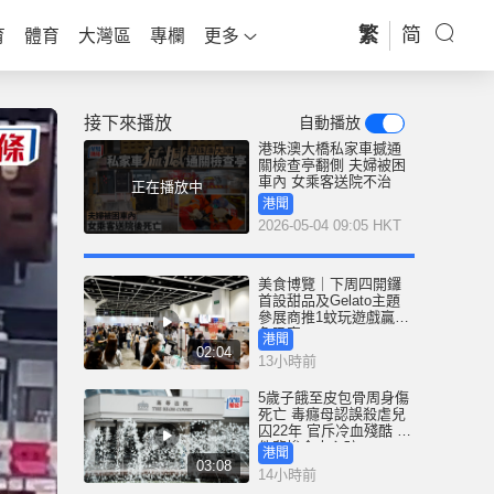
繁
简
育
體育
大灣區
專欄
更多
接下來播放
自動播放
港珠澳大橋私家車撼通
關檢查亭翻側 夫婦被困
車內 女乘客送院不治
正在播放中
港聞
2026-05-04 09:05 HKT
美食博覽｜下周四開鑼
首設甜品及Gelato主題
參展商推1蚊玩遊戲贏鮑
魚吸客
港聞
02:04
13小時前
5歲子餓至皮包骨周身傷
死亡 毒癮母認誤殺虐兒
囚22年 官斥冷血殘酷 案
件悲慘令人心碎
港聞
03:08
14小時前