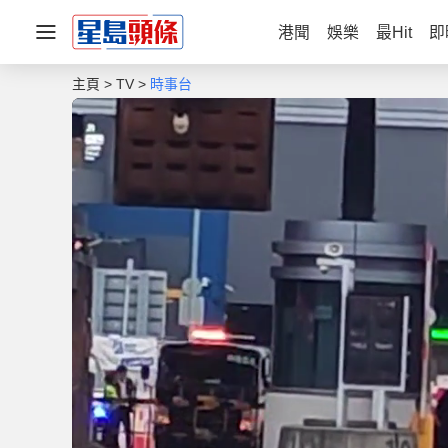
港聞
娛樂
最Hit
即
主頁
TV
時事台