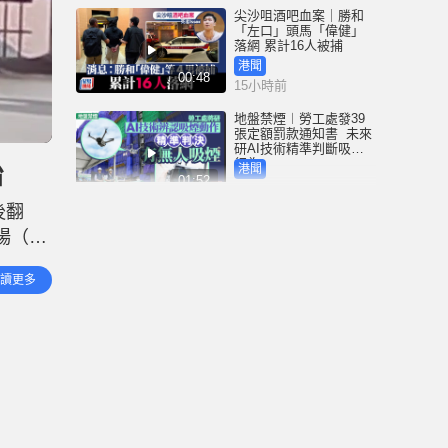
尖沙咀酒吧血案｜勝和
「左口」頭馬「偉健」
落網 累計16人被捕
港聞
00:48
15小時前
地盤禁煙︱勞工處發39
張定額罰款通知書 未來
研AI技術精準判斷吸煙
行為
治
港聞
01:52
15小時前
後翻
3歲女童衝紅燈遭電車撞
（62
斃 司機不小心駕駛罪成
囚4周 放棄上訴即時服刑
時16
港聞
讀更多
00:41
證實結
15小時前
中國追星族︱22粉絲曼
谷違規遭禁登機爆衝突
機場就保安「瞇眼」致
歉
港聞
01:53
17小時前
Fun Coffee養生咖啡涉跨
國龐氏騙局 吳傑莊接逾