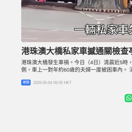
L
U
o
n
a
m
d
u
港珠澳大橋私家車撼通關檢查亭
e
t
d
e
:
5
港珠澳大橋發生車禍。今日（4日）清晨近5時
8
.
8
側，車上一對年約60歲的夫婦一度被困車內。
1
%
歲）女乘客陷入昏迷，須施以心外壓搶救，隨即
2026-05-04 09:05 HKT
港聞
分宣告不治。姓苗（67歲）男司機救出時清醒
果為