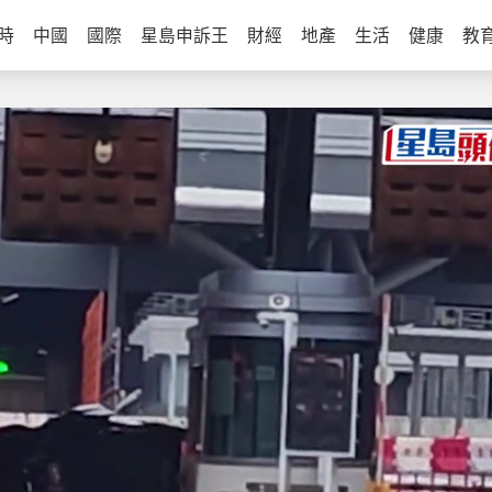
時
中國
國際
星島申訴王
財經
地產
生活
健康
教