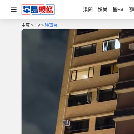
港聞
娛樂
最Hit
即
主頁
TV
時事台