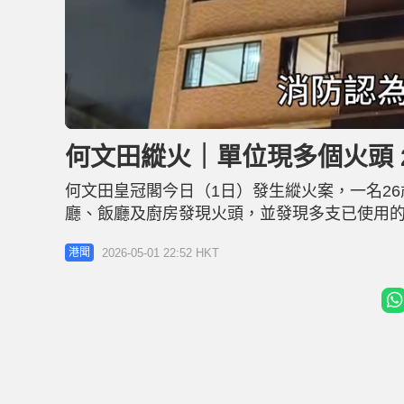
L
U
o
n
a
m
d
u
何文田縱火｜單位現多個火頭 
e
t
d
e
:
4
何文田皇冠閣今日（1日）發生縱火案，一名2
3
.
6
廳、飯廳及廚房發現火頭，並發現多支已使用
2
%
疑。 消息指，死者與父母及胞兄居於上址一個「
2026-05-01 22:52 HKT
港聞
生爭執，而事發時只有他獨自在家。警方初步估
第一隊