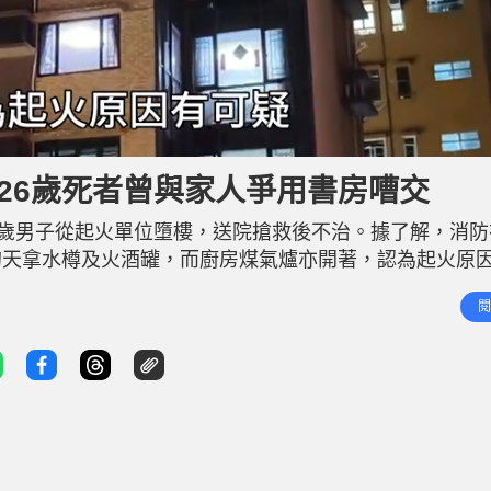
26歲死者曾與家人爭用書房嘈交
6歲男子從起火單位墮樓，送院搶救後不治。據了解，消防
的天拿水樽及火酒罐，而廚房煤氣爐亦開著，認為起火原
一梯一伙」的1,500呎單位，今日中午曾與家人爭用書
閱
計事主由廁所的窗戶墮下， 案件現交由九龍城警區刑事