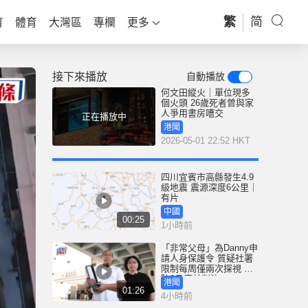
繁
简
育
體育
大灣區
專欄
更多
接下來播放
自動播放
何文田縱火｜單位現多
個火頭 26歲死者曾與家
人爭用書房嘈交
正在播放中
港聞
2026-05-01 22:52 HKT
四川宜賓市高縣發生4.9
級地震 震源深度6公里｜
有片
中國
00:25
1小時前
「非常父母」為Danny申
請人身保護令 質疑社署
限制每周僅兩次探視 高
院9月底前判決
港聞
01:26
4小時前