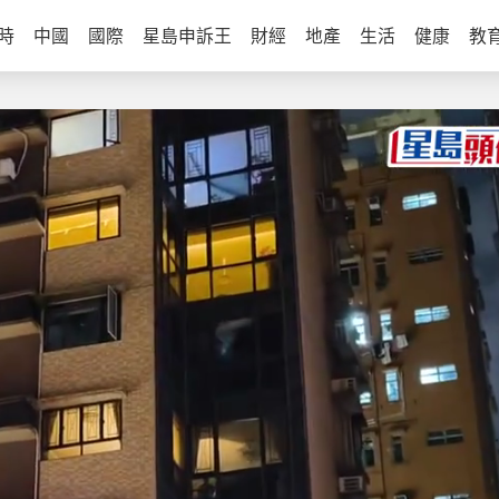
時
中國
國際
星島申訴王
財經
地產
生活
健康
教