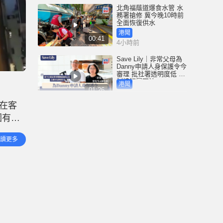
北角福蔭道爆食水管 水
務署搶修 冀今晚10時前
全面恢復供水
港聞
00:41
4小時前
Save Lily｜非常父母為
Danny申請人身保護令今
審理 批社署透明度低 限
制接觸屬不法
港聞
01:26
5小時前
在客
尖沙咀H8大廈升降機全
因有可
停前傳 新義安成員與女
友爭執遭驅逐 涉拖馬刑
房並發
毀被捕 警另通緝4男
港聞
讀更多
01:07
調查隊
7小時前
星島申訴王 | 葵廣冰糖葫
蘆店 召集童黨「走數」
警員加強巡邏 食街秩序
復常
港聞
02:45
19小時前
東涌電單車捱撞捲巴士
車底 鐵騎士遭拖行重創