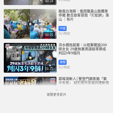
00:24
颱風白海豚︱風雨襲黃山致纜車
停擺 數百旅客冒雨「打蛇餅」落
山 ｜有片
中國
3小時前
00:21
洪水橋拖屍案︱以棍擊斃逾200
磅女友 29歲無業男誤殺等罪成
判囚3年9個月
港聞
3小時前
01:23
碧瑤灣斬人│警登門調查揭「案
中有案」 疑犯寓所家貓同遭斬傷
頭流血
瀏覽更多影片
港聞
3小時前
01:13
六旗樂園 | 玩過山車竟遭飛鞋砸