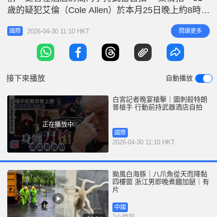
r
e
歲的疑犯艾倫（Cole Allen）於本月25日晚上約8時
i
半，離開其下榻的華盛頓希爾頓酒店房間，企圖闖入
n
2026-04-30 11:10 HKT
閱讀更多
國際
正舉行白宮記者協會晚宴的地下宴會廳。當時，總統
g
特朗普及多名高層官員均在場。 相關新聞：白宮記
T
者晚宴槍擊｜疑犯首度出庭被加控企圖暗殺總統 曾
i
獲「最佳教師」面臨
接下來播放
自動播放
m
e
白宮記者晚宴槍擊｜圖刺殺特朗
普槍手 行動前持武器酒店自拍
正在播放中
國際
2026-04-30 11:10 HKT
颱風白海豚｜八爪魚從天而降黏
四樓窗 浙江男即晚煮麵加餸｜有
片
中國
2小時前