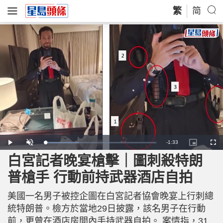
繁
简
R
-
1:33
L
P
U
P
F
o
l
n
i
u
a
a
m
c
l
白宮記者晚宴槍擊｜圖刺殺特朗
e
d
y
u
t
l
e
t
u
s
d
e
r
c
m
普槍手 行動前持武器酒店自拍
:
e
r
3
-
e
0
i
e
a
.
n
n
6
美國一名男子被控企圖在白宮記者協會晚宴上行刺總
-
3
P
i
%
i
統特朗普。檢方於當地29日披露，該名男子在行動
c
t
n
前，更曾在酒店房間內手持武器自拍。 案情指，31
u