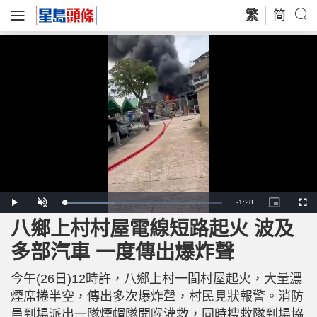
繁
简
R
-
1:28
L
P
U
P
F
o
l
n
i
u
a
a
m
c
l
八鄉上村村屋電線短路起火 波及
e
d
y
u
t
l
e
t
u
s
d
e
r
c
m
多部汽車 一度傳出爆炸聲
:
e
r
3
-
e
2
i
e
a
.
n
n
7
今午(26日)12時許，八鄉上村一間村屋起火，大量濃
-
1
P
i
%
i
煙席捲半空，傳出多次爆炸聲，村民見狀報警。消防
c
t
n
員到場派出一隊煙帽隊開喉灌救，同時搜救隊到場協
u