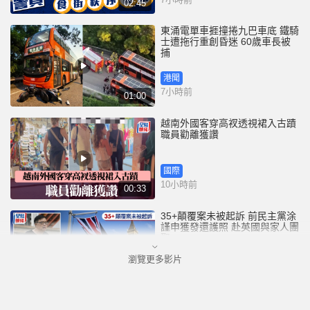
02:45
東涌電單車捱撞捲九巴車底 鐵騎
士遭拖行重創昏迷 60歲車長被
捕
港聞
7小時前
01:00
越南外國客穿高衩透視裙入古蹟
職員勸離獲讚
國際
10小時前
00:33
35+顛覆案未被起訴 前民主黨涂
謹申獲發還護照 赴英國與家人團
聚
瀏覽更多影片
港聞
11小時前
00:58
薄扶林域多利道重60公斤野豬被