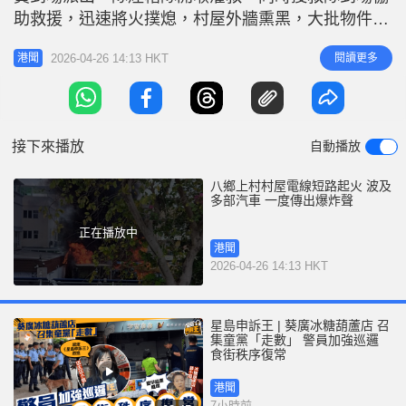
r
e
助救援，迅速將火撲熄，村屋外牆熏黑，大批物件付
i
之一炬。事件中無人受傷，約12人自行疏散，初步相
n
2026-04-26 14:13 HKT
閱讀更多
港聞
信電線短路引致火警，並波及兩部私家車及一部電單
g
車。
T
i
接下來播放
自動播放
m
e
八鄉上村村屋電線短路起火 波及
多部汽車 一度傳出爆炸聲
正在播放中
港聞
2026-04-26 14:13 HKT
星島申訴王 | 葵廣冰糖葫蘆店 召
集童黨「走數」 警員加強巡邏
食街秩序復常
港聞
7小時前