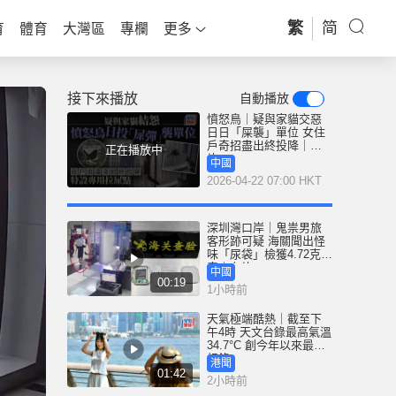
繁
简
育
體育
大灣區
專欄
更多
接下來播放
自動播放
憤怒鳥｜疑與家貓交惡
日日「屎襲」單位 女住
戶奇招盡出終投降｜有
正在播放中
片
中國
2026-04-22 07:00 HKT
深圳灣口岸｜鬼祟男旅
客形跡可疑 海關聞出怪
味「尿袋」檢獲4.72克冰
毒｜有片
中國
00:19
1小時前
天氣極端酷熱｜截至下
午4時 天文台錄最高氣溫
34.7°C 創今年以來最高
紀錄
港聞
01:42
2小時前