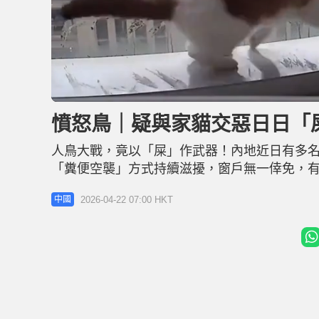
L
U
o
n
a
m
d
u
憤怒鳥｜疑與家貓交惡日日「
e
t
d
e
:
7
人鳥大戰，竟以「屎」作武器！內地近日有多
6
.
7
「糞便空襲」方式持續滋擾，窗戶無一倖免，
9
%
「投降」。有動物專家指出，烏鶇記仇心極強
2026-04-22 07:00 HKT
中國
乾淨」，拉上窗簾反而有可能息事寧人。 貼鷹
布閉路電視畫面