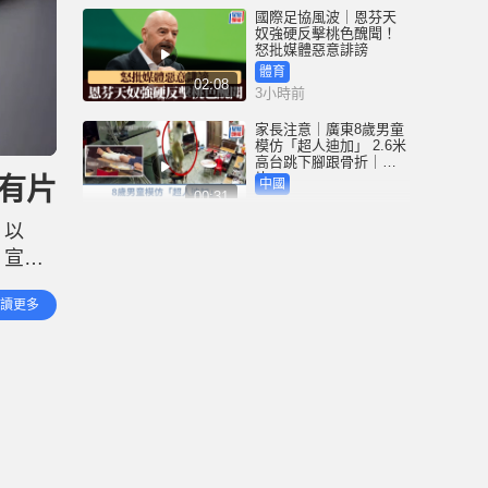
國際足協風波｜恩芬天
奴強硬反擊桃色醜聞！
怒批媒體惡意誹謗
體育
02:08
3小時前
家長注意｜廣東8歲男童
模仿「超人迪加」 2.6米
高台跳下腳跟骨折｜有
片
有片
中國
00:31
3小時前
，以
黃大仙血案│死者預謀報
，宣布
復噪音滋擾 聽到樓上單
位拉鐵閘聲 攜刀等𨋢伏
不見為
擊傷者
港聞
讀更多
02:38
網上發
4小時前
國際足協風波｜恩芬天
奴醜聞連環爆 涉動用
UEFA公款付情婦「掩口
費」
體育
02:08
4小時前
大阪地鐵列車乘客「尿
袋」起火 御堂筋線一度