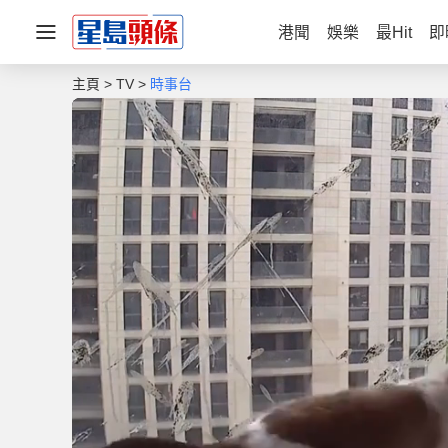
港聞
娛樂
最Hit
即
主頁
TV
時事台