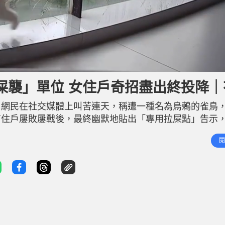
屎襲」單位 女住戶奇招盡出終投降｜
名網民在社交媒體上叫苦連天，稱遭一種名為烏鶇的雀鳥
有住戶屢敗屢戰後，最終幽默地貼出「專用拉屎點」告示
，其攻擊行為多與繁殖期荷爾蒙飆升有關，建議市民「眼
閱
圖掛彩帶無用 據《羊城晚報》，浙江杭州的吳女士近日在