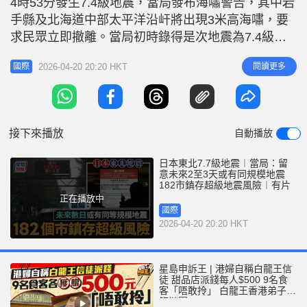
4時53分發生7.4級地震，當局發布海嘯警告，其中岩
r
e
i
手縣及北海道中部太平洋沿屽將出現3米高海嘯，要
n
求民眾立即撤離。當局初時錄得是次地震為7.4級，
隨後先修正至7.5級，隨後再修正至7.7級。 日本氣象
g
2026-04-20 20:20 HKT
閱讀更多
國際
廳於地震過後舉行記者會，提醒受地震影響區域民眾
T
在未來一周左右時間內，特別是未來2到3天內，警惕
i
發生同等規模地震的風險，同時呼籲當地民眾繼續採
m
取避難措施，
接下來播放
自動播放
e
日本東北7.7級地震︱當局：留
意未來2至3天或有同規模地震
182市鎮存超級地震風險︱有片
正在播放中
國際
2026-04-20 20:20 HKT
星島申訴王 | 港婦自稱白龍王信
徒 甜品店派錢每人$500 9名食
客「唔敢拎」 白龍王香港弟子親
解謎團