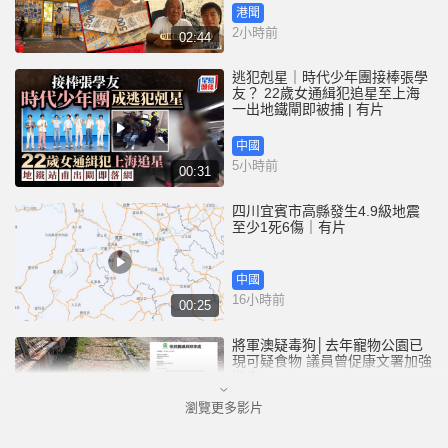
港聞
2小時前
02:44
逃犯剋星｜時代少年團接棒張學
友？ 22歲女通緝犯追星至上海
一出地鐵閘即被捕 | 有片
中國
5小時前
00:31
四川宜賓市高縣發生4.9級地震
至少1死6傷｜有片
中國
16小時前
00:25
將軍澳疑毒狗│去年寵物公園已
現可疑食物 議員曾促康文署加強
巡查
瀏覽更多影片
港聞
17小時前
01:07