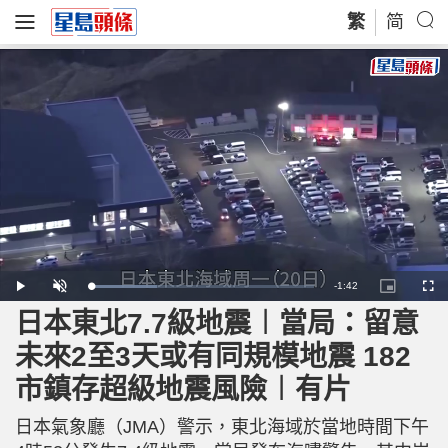
繁
简
R
-
1:42
L
P
U
P
F
o
l
n
i
u
a
a
m
c
l
日本東北7.7級地震︱當局：留意
e
d
y
u
t
l
e
t
u
s
d
e
r
c
m
未來2至3天或有同規模地震 182
:
e
r
2
-
e
9
i
e
a
.
市鎮存超級地震風險︱有片
n
n
8
-
5
P
i
%
i
c
日本氣象廳（JMA）警示，東北海域於當地時間下午
t
n
u