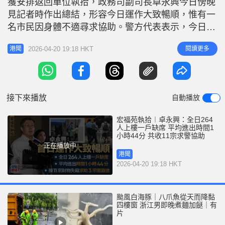
獲安排返回單位執拾，政務司副司長卓永興今日傍晚
r
e
i
見記者時作出總結，形容今日運作大致暢順，惟有一
n
名市民因身體不適尋求協助。警方代表表示，今日一
共接獲11宗居民懷疑有財物遺失的求助個案。 實際
g
2026-04-20 19:18 HKT
閱讀更多
港聞
上樓住戶有77戶共264人 一戶3人缺席 卓永興表示，
T
今日開放宏新閣10個樓層，上樓秩序良好，運作大致
i
暢順，上午下午兩次上樓都在指定時間內完成。今日
m
登記上樓的有7
接下來播放
自動播放
e
宏福苑執拾︱卓永興：全日264
人上樓一戶缺席 平均進出時間1
小時44分 共收11宗求警協助
正在播放中
港聞
2026-04-20 19:18 HKT
颱風白海豚｜八爪魚從天而降黏
四樓窗 浙江男即晚煮麵加餸｜有
片