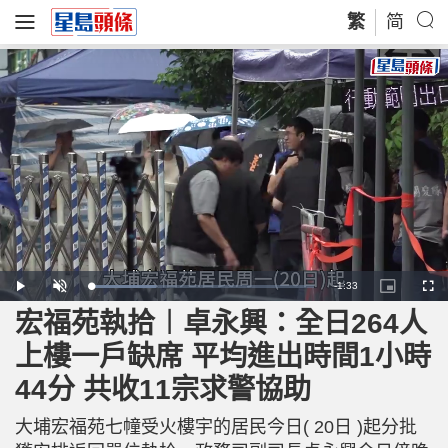
繁
简
R
-
1:33
L
P
U
P
F
o
l
n
i
u
a
a
m
c
l
宏福苑執拾︱卓永興：全日264人
e
d
y
u
t
l
e
t
u
s
d
e
r
c
m
上樓一戶缺席 平均進出時間1小時
:
e
r
2
-
e
9
i
e
a
.
44分 共收11宗求警協助
n
n
3
-
7
P
i
%
i
c
大埔宏福苑七幢受火樓宇的居民今日( 20日 )起分批
t
n
u