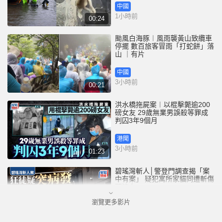
中國
1小時前
00:24
颱風白海豚︱風雨襲黃山致纜車
停擺 數百旅客冒雨「打蛇餅」落
山 ｜有片
中國
3小時前
00:21
洪水橋拖屍案︱以棍擊斃逾200
磅女友 29歲無業男誤殺等罪成
判囚3年9個月
港聞
3小時前
01:23
碧瑤灣斬人│警登門調查揭「案
中有案」 疑犯寓所家貓同遭斬傷
頭流血
瀏覽更多影片
港聞
3小時前
01:13