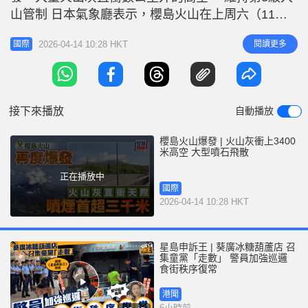
r
e
山管制 日本氣象廳表示，櫻島火山在上周六（11
i
日）中午12時04分噴發，噴煙高度達3400米，噴發
n
2026-04-14 10:28 HKT
閱讀更多
國際
量屬多量等級，目前火山警戒等級維持在3級入山管
g
制狀態。氣象廳提醒，在火山口約2公里範圍內，需
T
特別防範大型噴石與火山碎屑流可能帶來的威脅。
i
櫻島是日本最活躍的活
接下來播放
自動播放
m
e
櫻島火山爆發 | 火山灰衝上3400
米高空 大型噴石飛散
正在播放中
國際
2026-04-14 10:28 HKT
星島申訴王 | 葵廣冰糖葫蘆店 召
集童黨「走數」 警員加強巡邏
食街秩序復常
港聞
6小時前