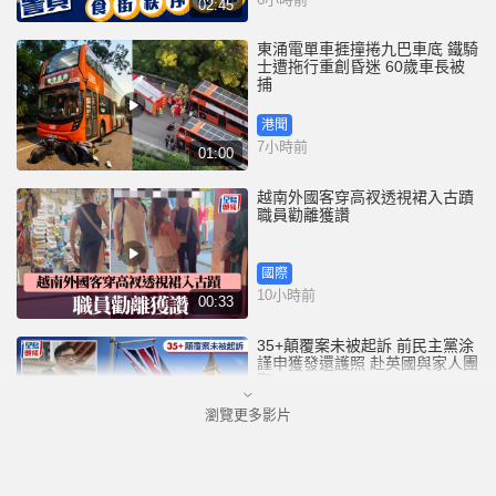
02:45
東涌電單車捱撞捲九巴車底 鐵騎
士遭拖行重創昏迷 60歲車長被
捕
港聞
7小時前
01:00
越南外國客穿高衩透視裙入古蹟
職員勸離獲讚
國際
10小時前
00:33
35+顛覆案未被起訴 前民主黨涂
謹申獲發還護照 赴英國與家人團
聚
瀏覽更多影片
港聞
10小時前
00:58
薄扶林域多利道重60公斤野豬被