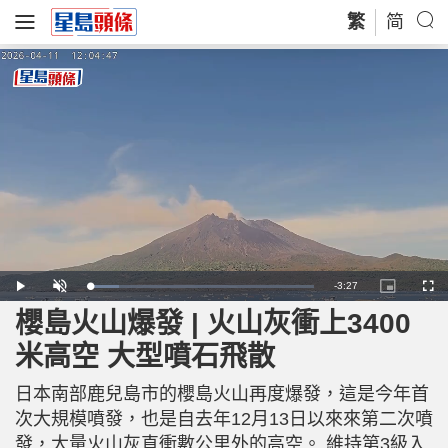
繁
简
R
-
3:27
L
P
U
P
F
o
l
n
i
u
a
a
m
c
l
櫻島火山爆發 | 火山灰衝上3400
e
d
y
u
t
l
e
t
u
s
d
e
r
c
m
米高空 大型噴石飛散
:
e
r
1
-
e
3
i
e
a
.
n
n
1
日本南部鹿兒島市的櫻島火山再度爆發，這是今年首
-
0
P
i
%
i
次大規模噴發，也是自去年12月13日以來來第二次噴
c
t
n
發，大量火山灰直衝數公里外的高空。 維持第3級入
u