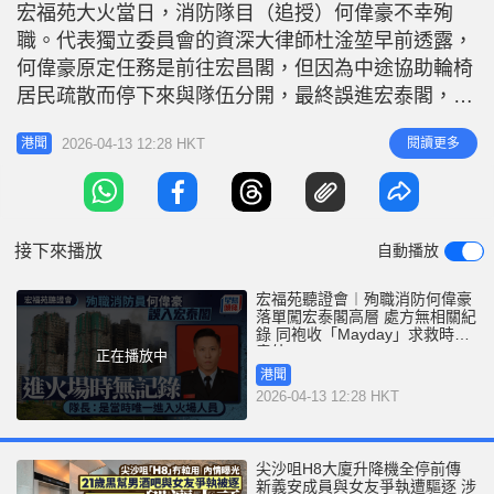
r
宏福苑大火當日，消防隊目（追授）何偉豪不幸殉
e
i
職。代表獨立委員會的資深大律師杜淦堃早前透露，
n
何偉豪原定任務是前往宏昌閣，但因為中途協助輪椅
g
居民疏散而停下來與隊伍分開，最終誤進宏泰閣，其
後何偉豪曾發出求救信號，推斷他在31樓試圖打破窗
T
2026-04-13 12:28 HKT
閱讀更多
港聞
戶逃生，但最終不幸從高處墮下。獨立委員會今日
i
（13日）舉行第11場聽證會，披露何偉豪進入火場時
m
沒有入口紀錄，現場指揮官亦承認收到「Mayday」
e
求救時感意外，惟因入口被堵
接下來播放
自動播放
宏福苑聽證會︱殉職消防何偉豪
落單闖宏泰閣高層 處方無相關紀
錄 同袍收「Mayday」求救時感
意外
正在播放中
港聞
2026-04-13 12:28 HKT
尖沙咀H8大廈升降機全停前傳
新義安成員與女友爭執遭驅逐 涉