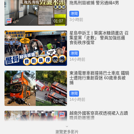
拖馬刑毀被捕 警另通緝4男
港聞
3小時前
01:07
星島申訴王 | 葵廣冰糖葫蘆店 召
集童黨「走數」 警員加強巡邏
食街秩序復常
港聞
14小時前
02:45
東涌電單車捱撞捲巴士車底 鐵騎
士遭拖行重創昏迷 60歲車長被
捕
港聞
14小時前
01:00
越南外國客穿高衩透視裙入古蹟
職員勸離獲讚
瀏覽更多影片
國際