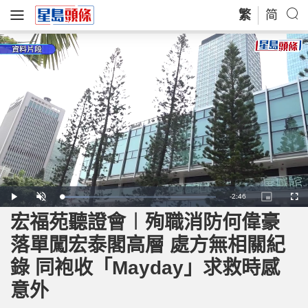
繁
简
R
-
2:46
L
P
U
P
F
o
l
n
i
u
a
a
m
c
l
宏福苑聽證會︱殉職消防何偉豪
e
d
y
u
t
l
e
t
u
s
d
e
r
c
m
落單闖宏泰閣高層 處方無相關紀
:
e
r
1
-
e
7
i
e
a
.
錄 同袍收「Mayday」求救時感
n
n
5
-
5
P
i
%
i
意外
c
t
n
u