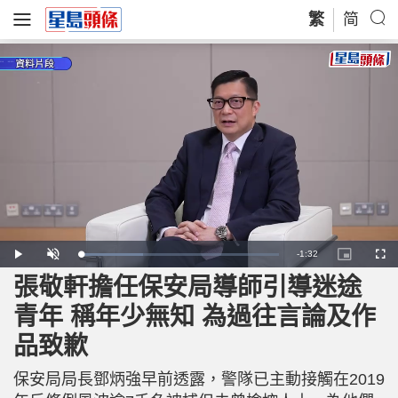
繁
简
R
-
1:32
L
P
U
P
F
o
l
n
i
u
a
a
m
c
l
張敬軒擔任保安局導師引導迷途
e
d
y
u
t
l
e
t
u
s
d
e
r
c
m
青年 稱年少無知 為過往言論及作
:
e
r
3
-
e
1
i
e
a
.
品致歉
n
n
9
-
1
P
i
%
i
c
保安局局長鄧炳強早前透露，警隊已主動接觸在2019
t
n
u