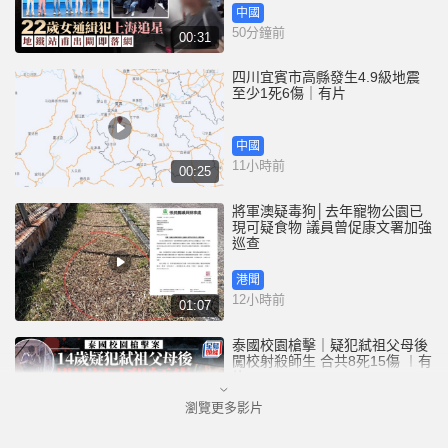
中國
50分鐘前
00:31
四川宜賓市高縣發生4.9級地震
至少1死6傷｜有片
中國
11小時前
00:25
將軍澳疑毒狗│去年寵物公園已
現可疑食物 議員曾促康文署加強
巡查
港聞
12小時前
01:07
泰國校園槍擊｜疑犯弒祖父母後
闖校射殺師生 合共8死15傷 ︱有
片
瀏覽更多影片
國際
13小時前
02:41