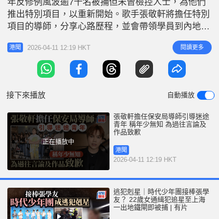
年反修例風波逾7千名被捕但未曾檢控人士，為他們
r
e
i
推出特別項目，以重新開始。歌手張敬軒將擔任特別
n
項目的導師，分享心路歷程，並會帶領學員到內地交
流。他亦承認自己年輕時年輕氣盛，對社會大局未透
g
2026-04-11 12:19 HKT
閱讀更多
港聞
徹了解，某些作品的演繹方式也出了問題，對此真誠
T
致歉。 張敬軒坦承年少衝動 真誠致歉反省 張敬軒接
i
受報章專訪時表示，年輕時言行較為衝動，受當時社
m
會氣氛影響，對社會大局認
接下來播放
自動播放
e
張敬軒擔任保安局導師引導迷途
青年 稱年少無知 為過往言論及
作品致歉
正在播放中
港聞
2026-04-11 12:19 HKT
逃犯剋星｜時代少年團接棒張學
友？ 22歲女通緝犯追星至上海
一出地鐵閘即被捕 | 有片