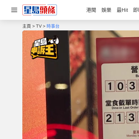
港聞
娛樂
最Hit
即
主頁
TV
時事台