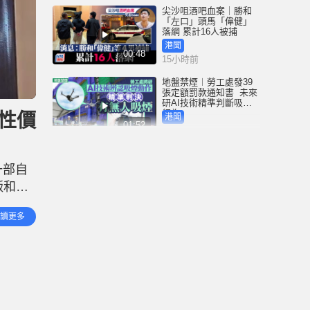
尖沙咀酒吧血案｜勝和
「左口」頭馬「偉健」
落網 累計16人被捕
港聞
00:48
15小時前
地盤禁煙︱勞工處發39
張定額罰款通知書 未來
研AI技術精準判斷吸煙
行為
飯性價
港聞
01:52
15小時前
3歲女童衝紅燈遭電車撞
斃 司機不小心駕駛罪成
一部自
囚4周 放棄上訴即時服刑
飯和紅
港聞
00:41
15小時前
申訴
讀更多
感到有
中國追星族︱22粉絲曼
谷違規遭禁登機爆衝突
機場就保安「瞇眼」致
歉
港聞
01:53
16小時前
Fun Coffee養生咖啡涉跨
國龐氏騙局 吳傑莊接逾