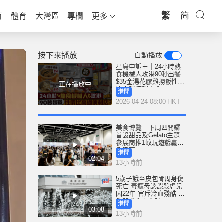
繁
简
育
體育
大灣區
專欄
更多
接下來播放
自動播放
星島申訴王｜24小時熱
食機械人攻港90秒出餐
$35金湯花膠雞撈飯性價
正在播放中
比完勝便利店？
港聞
2026-04-24 08:00 HKT
美食博覽｜下周四開鑼
首設甜品及Gelato主題
參展商推1蚊玩遊戲贏鮑
魚吸客
港聞
02:04
13小時前
5歲子餓至皮包骨周身傷
死亡 毒癮母認誤殺虐兒
囚22年 官斥冷血殘酷 案
件悲慘令人心碎
港聞
03:08
13小時前