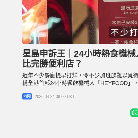
L
U
o
n
a
m
d
u
星島申訴王｜24小時熱食機械人
e
t
d
e
:
比完勝便利店？
1
2
.
2
近年不少餐廳提早打烊，令不少加班族難以覓
5
%
稱全港首部24小時餐飲機械人「HEYFOOD
燒牛肉麵等，從接單、翻熱到出餐均由機械全
2026-04-24 08:00 HKT
港聞
王》記者到場實測，亦有YouTuber特地前
些失