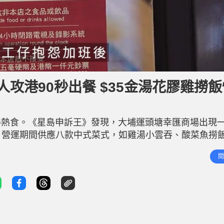
攻港90秒出餐 $35金湯花膠雞撈
得熱食。《星島申訴王》發現，大埔運頭塘幸匯商場出現
」，營運期間供應八款中式菜式，如雞湯小雲吞、酸菜魚撈
自動完成，最快只需約一分半鐘，既方便又快捷。《星島
閱
來試食，表示整體比連鎖便利店的餐品更好吃，但味道偏鹹，