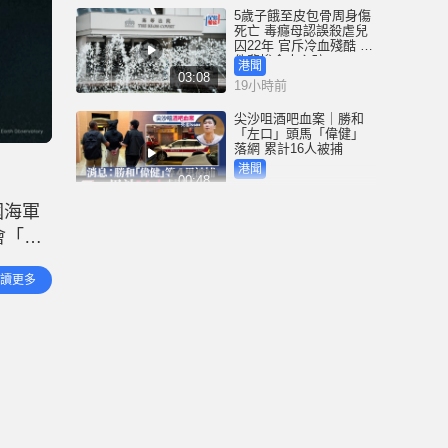
5歲子餓至皮包骨周身傷
死亡 毒癮母認誤殺虐兒
囚22年 官斥冷血殘酷 案
件悲慘令人心碎
港聞
03:08
19小時前
尖沙咀酒吧血案｜勝和
「左口」頭馬「偉健」
落網 累計16人被捕
港聞
00:48
20小時前
國海軍
地盤禁煙︱勞工處發39
會「盡
張定額罰款通知書 未來
研AI技術精準判斷吸煙
海運權
行為
港聞
讀更多
01:52
保
20小時前
3歲女童衝紅燈遭電車撞
斃 司機不小心駕駛罪成
囚4周 放棄上訴即時服刑
港聞
00:41
20小時前
中國追星族︱22粉絲曼
谷違規遭禁登機爆衝突