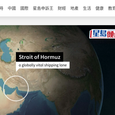
時
中國
國際
星島申訴王
財經
地產
生活
健康
教