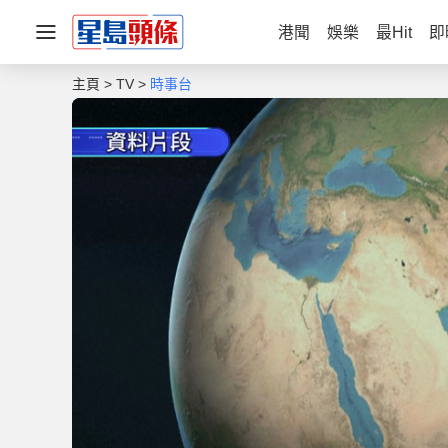
港聞
娛樂
最Hit
即
主頁
TV
時事台