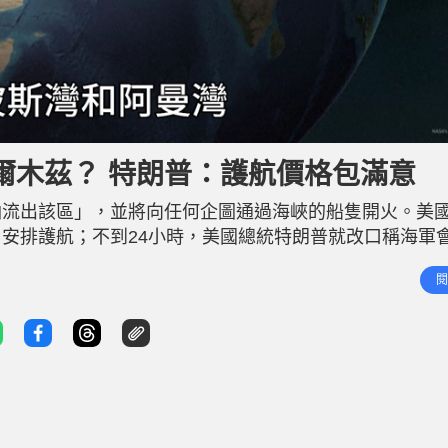
爾木茲？ 特朗普：護航價格包滿意
油流出該區」，並將向任何企圖通過海峽的船隻開火。美
安排護航；不到24小時，美國總統特朗普就改口稱海軍
關單位以「非常合理的價格」提供保險。 據國際知名的
閱
示美國國際開發金融公司（DFC）為全球海上貿易提供政治風險