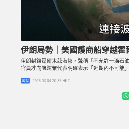
L
U
o
n
a
m
d
u
伊朗局勢｜美國護商船穿越霍
e
t
d
e
:
2
伊朗封鎖霍爾木茲海峽，聲稱「不允許一滴石
1
.
7
官員才向航運業代表明確表示「近期內不可能」
4
%
快」為行經海峽的油輪提供安全護航，並下令相
2026-03-04 20:37 HKT
國際
威媒體《Lloyd's List》報道，特朗普指