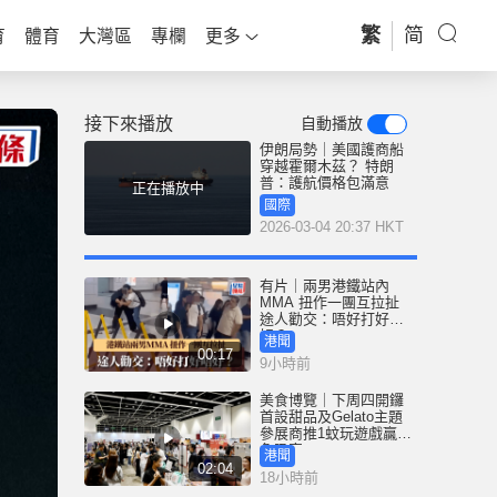
繁
简
育
體育
大灣區
專欄
更多
接下來播放
自動播放
伊朗局勢｜美國護商船
穿越霍爾木茲？ 特朗
普：護航價格包滿意
正在播放中
國際
2026-03-04 20:37 HKT
有片｜兩男港鐵站內
MMA 扭作一團互拉扯
途人勸交：唔好打好唔
好？
港聞
00:17
9小時前
美食博覽｜下周四開鑼
首設甜品及Gelato主題
參展商推1蚊玩遊戲贏鮑
魚吸客
港聞
02:04
18小時前