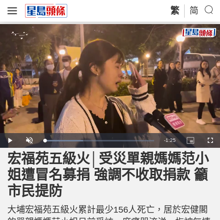
繁
简
R
-
1:25
L
P
U
P
F
o
l
n
i
u
a
a
m
c
l
宏福苑五級火│受災單親媽媽范小
e
d
y
u
t
l
e
t
u
s
d
e
r
c
m
姐遭冒名募捐 強調不收取捐款 籲
:
e
r
3
-
e
5
i
e
a
.
市民提防
n
n
4
-
8
P
i
%
i
c
大埔宏福苑五級火累計最少156人死亡，居於宏健閣
t
n
u