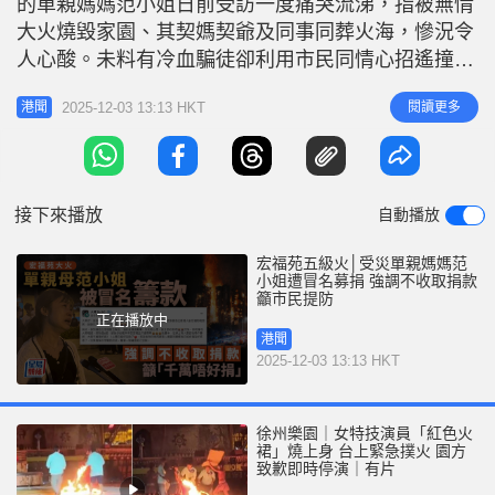
的單親媽媽范小姐日前受訪一度痛哭流涕，指被無情
r
e
i
大火燒毀家園、其契媽契爺及同事同葬火海，慘況令
n
人心酸。未料有冷血騙徒卻利用市民同情心招遙撞
騙，范小姐發現有騙徒冒認她身份或假借她名義，在
g
2025-12-03 13:13 HKT
閱讀更多
港聞
社交平台募捐。她強調絕無發起籌款，並已在社交平
T
台發帖澄清，呼籲熱心市民切勿受騙。 單親媽媽范
i
小姐︰心意已經好足夠 單親媽媽范小姐在網上發
m
帖，表示發現網上有騙徒冒認她籌款，
接下來播放
自動播放
e
宏福苑五級火│受災單親媽媽范
小姐遭冒名募捐 強調不收取捐款
籲市民提防
正在播放中
港聞
2025-12-03 13:13 HKT
徐州樂園｜女特技演員「紅色火
裙」燒上身 台上緊急撲火 園方
致歉即時停演｜有片