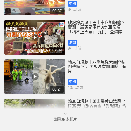
中國
8小時前
00:37
破紀錄高溫︱巴士車廂如焗爐？
實測上層頭尾溫差9度 車長嘆
「稱不上冷氣」 九巴：全線陸續
下調溫度
港聞
9小時前
02:09
颱風白海豚｜八爪魚從天而降黏
四樓窗 浙江男即晚煮麵加餸｜有
片
中國
10小時前
00:24
颱風白海豚︱風雨襲黃山致纜車
停擺 數百旅客冒雨「打蛇餅」落
山 ｜有片
瀏覽更多影片
中國
11小時前
00:21