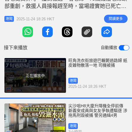
r
e
部重創，救援人員接報趕至時，當場證實她已死亡。
i
旅遊巴司機59歲姓黃司機事後被捕，涉嫌危險駕駛引
n
2025-11-24 18:26 HKT
閱讀更多
港聞
致他人死亡，現正被扣留調查。 現場所見，有一批
g
紙皮及雜物散落馬路，例如足球卡等。警方其後到場
T
調查事發原因，並檢走老婦證件，又用白布及帳篷覆
i
蓋老婦遺體。涉事旅遊巴司
接下來播放
自動播放
m
e
旺角洗衣街旅遊巴輾斃過路婦 紙
皮雜物散落一地 司機被捕
正在播放中
港聞
2025-11-24 18:26 HKT
尖沙咀H8大廈升降機全停前傳
新義安成員與女友爭執遭驅逐 涉
拖馬刑毀被捕 警另通緝4男
港聞
3小時前