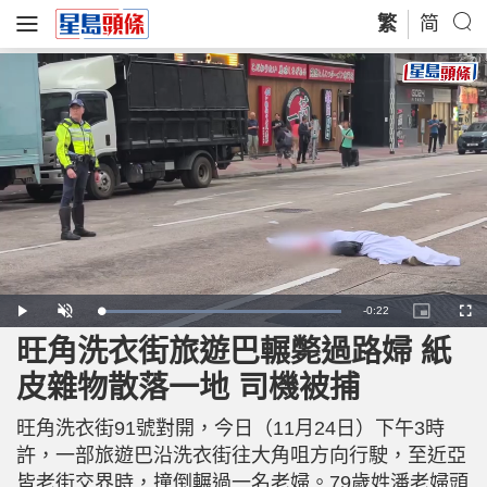
繁
简
R
-
0:22
L
P
U
P
F
o
l
n
i
u
a
a
m
c
l
旺角洗衣街旅遊巴輾斃過路婦 紙
e
d
y
u
t
l
e
t
u
s
d
e
r
c
m
皮雜物散落一地 司機被捕
:
e
r
1
-
e
0
i
e
a
0
n
n
.
旺角洗衣街91號對開，今日（11月24日）下午3時
-
0
P
i
0
i
許，一部旅遊巴沿洗衣街往大角咀方向行駛，至近亞
%
c
t
n
皆老街交界時，撞倒輾過一名老婦。79歲姓潘老婦頭
u