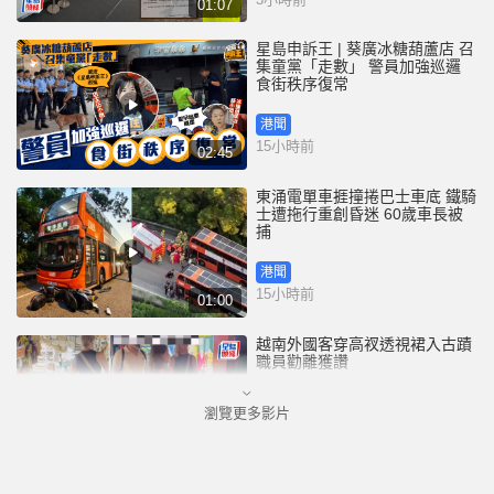
01:07
星島申訴王 | 葵廣冰糖葫蘆店 召
集童黨「走數」 警員加強巡邏
食街秩序復常
港聞
15小時前
02:45
東涌電單車捱撞捲巴士車底 鐵騎
士遭拖行重創昏迷 60歲車長被
捕
港聞
15小時前
01:00
越南外國客穿高衩透視裙入古蹟
職員勸離獲讚
瀏覽更多影片
國際
18小時前
00:33
35+顛覆案未被起訴 前民主黨涂