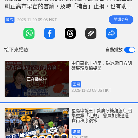
r
e
糾正高市早苗的言論，及時「補台」止損，也有助於
i
緩解當前緊張局勢。新加坡學者李明江認為，中方接
n
2025-11-20 09:05 HKT
閱讀更多
國際
下來可能繼續向日本加碼施壓，包括實施出口管制、
g
進一步減少兩國官方往來等，「直到日本方面更明確
T
地展現出妥協姿態，至少部分滿足中方『收回言論』
i
的要求，事情才會有轉機。」 相關
接下來播放
自動播放
m
e
中日惡化｜拆局：破冰需日方明
確展現妥協姿態
正在播放中
國際
2025-11-20 09:05 HKT
星島申訴王 | 葵廣冰糖葫蘆店 召
集童黨「走數」 警員加強巡邏
食街秩序復常
港聞
12小時前