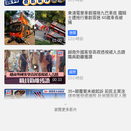
02:45
東涌電單車捱撞捲九巴車底 鐵騎
士遭拖行重創昏迷 60歲車長被
捕
港聞
12小時前
01:00
越南外國客穿高衩透視裙入古蹟
職員勸離獲讚
國際
15小時前
00:33
35+顛覆案未被起訴 前民主黨涂
謹申獲發還護照 赴英國與家人團
聚
瀏覽更多影片
港聞
15小時前
00:58
薄扶林域多利道重60公斤野豬被