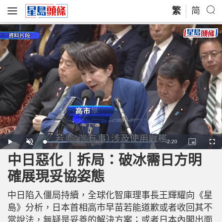
繁
简
R
-
2:20
L
P
U
P
F
o
l
n
i
u
a
a
m
c
l
中日惡化｜拆局：破冰需日方明
e
d
y
u
t
l
e
t
u
s
d
e
r
c
m
確展現妥協姿態
:
e
r
2
-
e
0
i
e
a
.
n
n
2
中日陷入僵局持續，全球化智庫理事長王輝耀向《星
-
9
P
i
%
i
島》分析，日本首相高市早苗若能道歉或者收回其不
c
t
n
當說法，無疑是妥善的解決方案；或者日本內閣出面
u