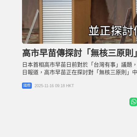
L
U
o
n
a
m
d
u
高市早苗傳探討「無核三原則
e
t
d
e
:
4
日本首相高市早苗日前對於「台灣有事」議題，
2
.
0
日報道，高市早苗正在探討對「無核三原則」中
3
%
道，高市早苗正在探討對無核三原則中「不運
2025-11-16 09:18 HKT
國際
弱美國核威懾力的實效性。 相關新聞：斬首論
道指出