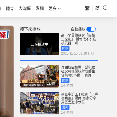
繁
简
育
體育
大灣區
專欄
更多
接下來播放
自動播放
高市早苗傳探討「無核
三原則」 擬修改不引進
核武器一項
正在播放中
國際
2025-11-16 09:18 HKT
泰國校園槍擊｜疑犯弒
祖父母後闖校射殺師生
合共8死15傷 ︱有片
國際
02:40
1小時前
星島申訴王 | 葵廣「二手
書兵團」攔路 專家分享
買舊書避中伏位
港聞
03:50
1小時前