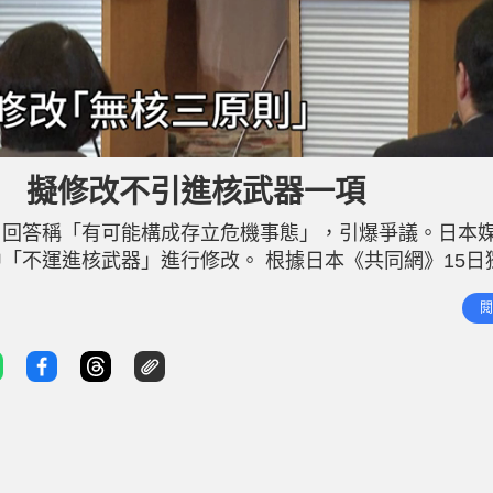
」 擬修改不引進核武器一項
回答稱「有可能構成存立危機事態」，引爆爭議。日本媒
「不運進核武器」進行修改。 根據日本《共同網》15日
進核武器」進行修改，理由是「不運進核武器」的概念有
閱
︱外交部點名斥高市執迷不悟 日外長痛批薛劍要求中國回