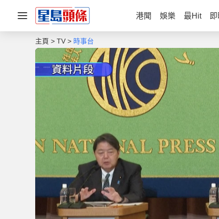
港聞
娛樂
最Hit
即
主頁
TV
時事台