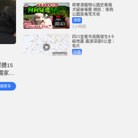
將軍澳寵物公園史賓格
犬疑被毒斃 網民：係狗
公園放毒等天收
港聞
00:43
1小時前
四川宜賓市高縣發生4.9
級地震 震源深度6公里｜
有片
中國
00:25
3小時前
體15
颱風白海豚｜周日吹襲
獨家報
浙江 料創天文台65年來
紀錄 成登陸中國「最長
可能減
途颱風」
港聞
讀更多
00:58
應 報
4小時前
「非常父母」為Danny申
請人身保護令 質疑社署
限制每周僅兩次探視 高
院9月底前判決
港聞
01:26
5小時前
北角福蔭道爆食水管 水
務署搶修 冀今晚10時前