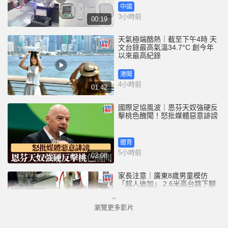
中國
3小時前
00:19
天氣極端酷熱｜截至下午4時 天
文台錄最高氣溫34.7°C 創今年
以來最高紀錄
港聞
4小時前
01:42
國際足協風波｜恩芬天奴強硬反
擊桃色醜聞！怒批媒體惡意誹謗
體育
5小時前
02:08
家長注意｜廣東8歲男童模仿
「超人迪加」 2.6米高台跳下腳
跟骨折｜有片
瀏覽更多影片
中國
5小時前
00:31