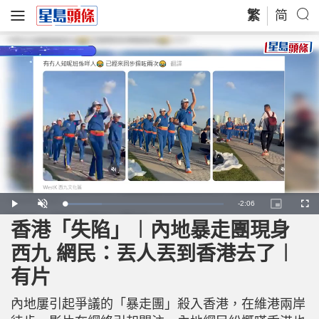
繁
简
R
-
2:06
L
P
U
P
F
o
l
n
i
u
a
a
m
c
l
香港「失陷」︱內地暴走團現身
e
d
y
u
t
l
e
t
u
s
d
e
r
c
m
西九 網民：丟人丟到香港去了︱
:
e
r
2
-
e
3
i
e
a
.
有片
n
n
7
-
6
P
i
%
i
c
內地屢引起爭議的「暴走團」殺入香港，在維港兩岸
t
n
u