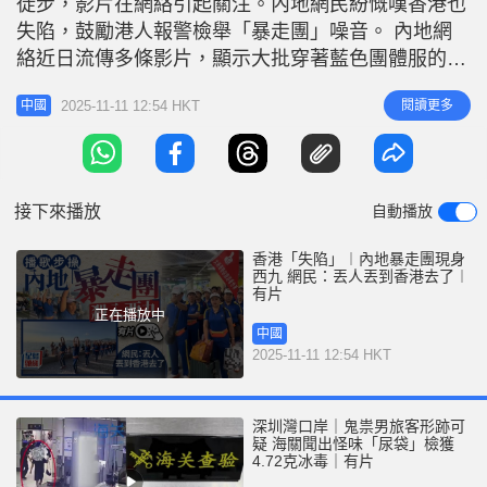
徒步，影片在網絡引起關注。內地網民紛慨嘆香港也
r
e
i
失陷，鼓勵港人報警檢舉「暴走團」噪音。 內地網
n
絡近日流傳多條影片，顯示大批穿著藍色團體服的內
地大爺及大媽，10日來到香港參加暴走活動。 相關
g
2025-11-11 12:54 HKT
閱讀更多
中國
新聞：老人「暴走團」霸路逼停消防車？ 群主否認
T
阻礙：怕車碰到人｜有片 他們在維港兩岸，包括西
i
九文化區等列隊徒步及做伸展運動，由於「暴走團」
m
沿路播出音量巨大的音樂伴行，惹
接下來播放
自動播放
e
香港「失陷」︱內地暴走團現身
西九 網民：丟人丟到香港去了︱
有片
正在播放中
中國
2025-11-11 12:54 HKT
深圳灣口岸｜鬼祟男旅客形跡可
疑 海關聞出怪味「尿袋」檢獲
4.72克冰毒｜有片