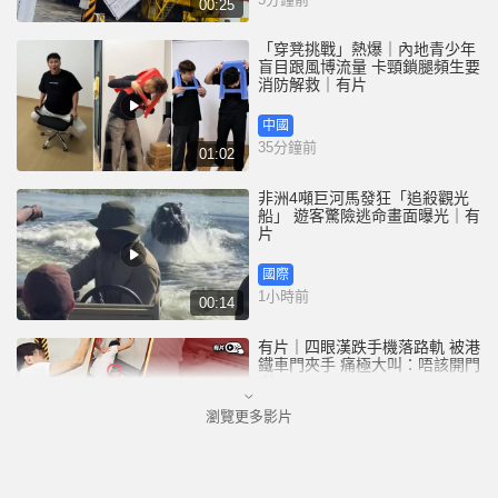
00:25
「穿凳挑戰」熱爆｜內地青少年
盲目跟風博流量 卡頸鎖腿頻生要
消防解救｜有片
中國
35分鐘前
01:02
非洲4噸巨河馬發狂「追殺觀光
船」 遊客驚險逃命畫面曝光｜有
片
國際
1小時前
00:14
有片｜四眼漢跌手機落路軌 被港
鐵車門夾手 痛極大叫：唔該開門
喇
瀏覽更多影片
港聞
1小時前
00:26
天氣極端酷熱︱大埔船灣行山男