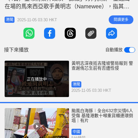
r
e
在場的馬來西亞歌手黃明志（Namewee），指其
i
「可能已潛逃」。不過，黃明志在本港時間周三（5
n
2025-11-05 03:30 HKT
閱讀更多
港聞
日）凌晨突於社交平台現身，發文稱「我不會逃」，
g
並上載自拍影片，證實自己已抵達吉隆坡警局報到。
T
黃明志：助查給社會大眾和死者家屬一個交代 根據
i
馬來西亞《中國報》、《陽
接下來播放
自動播放
m
e
黃明志深夜抵吉隆坡警局報到 警
查謝侑芯生前有否遭性侵
正在播放中
港聞
2025-11-05 03:30 HKT
颱風白海豚︱全台632宗災情6人
受傷 基隆港數十噸重貨櫃連環倒
塌｜有片
中國
5分鐘前