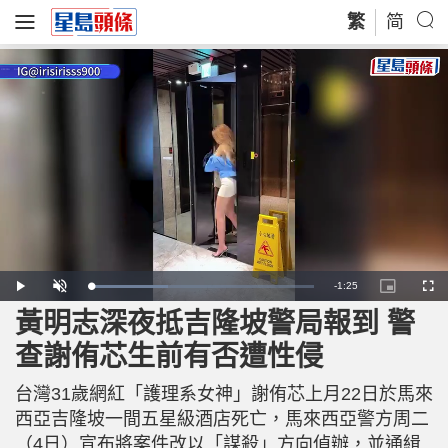
繁
简
R
-
1:25
L
P
U
P
F
o
l
n
i
u
a
a
m
c
l
黃明志深夜抵吉隆坡警局報到 警
e
d
y
u
t
l
e
t
u
s
d
e
r
c
m
查謝侑芯生前有否遭性侵
:
e
r
3
-
e
4
i
e
a
.
n
n
7
台灣31歲網紅「護理系女神」謝侑芯上月22日於馬來
-
1
P
i
%
i
西亞吉隆坡一間五星級酒店死亡，馬來西亞警方周二
c
t
n
（4日）宣布將案件改以「謀殺」方向偵辦，並通緝
u