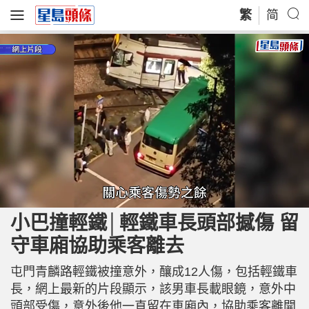
繁
简
L
U
o
n
a
m
小巴撞輕鐵│輕鐵車長頭部撼傷 留
d
u
e
t
d
e
守車廂協助乘客離去
:
1
0
0
.
屯門青麟路輕鐵被撞意外，釀成12人傷，包括輕鐵車
0
0
長，網上最新的片段顯示，該男車長載眼鏡，意外中
%
頭部受傷，意外後他一直留在車廂內，協助乘客離開