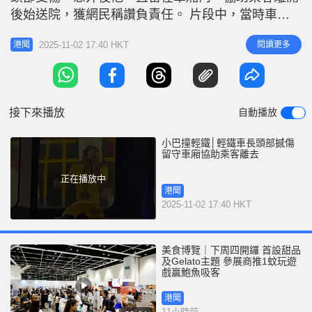
後始送院，獲網民稱讚負責任。 片段中，當時車廂
內還有其他乘客，該車長按住受傷的額頭，留守崗
2025-11-02 17:40 HKT
閱讀更多
港聞
位，其間有乘客似對着他說話，未幾一名消防員爬上
車廂。而小巴上的司機亦仍在車內，消防似在詢問他
情況。據悉，該車長姓何（34歲），任輕鐵車長約10
年，意外時他頓失平衡，頭部撼
接下來播放
自動播放
小巴撞輕鐵│輕鐵車長頭部撼傷
留守車廂協助乘客離去
正在播放中
港聞
2025-11-02 17:40 HKT
美食博覽｜下周四開鑼 首設甜品
及Gelato主題 參展商推1蚊玩遊
戲贏鮑魚吸客
港聞
11小時前