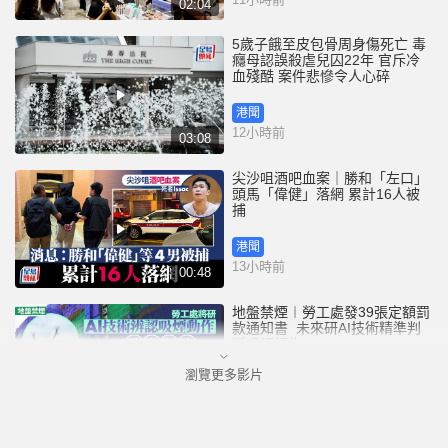
02:04
5歲子餓至皮包骨周身傷死亡 毒
癮母認誤殺虐兒囚22年 官斥冷
血殘酷 案件悲慘令人心碎
港聞
12小時前
03:08
尖沙咀酒吧血案｜勝和「左口」
頭馬「偉健」落網 累計16人被
捕
港聞
13小時前
00:48
地盤禁煙︱勞工處發39張定額罰
款通知書 未來研AI技術精準判
斷吸煙行為
瀏覽更多影片
港聞
13小時前
01:52
3歲女童衝紅燈遭電車撞斃 司機