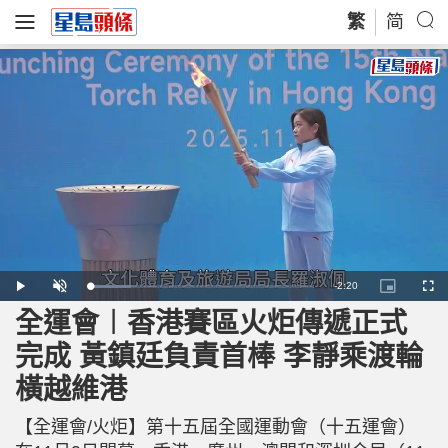
繁
简
R
-
2:20
L
P
U
P
F
o
l
n
i
u
a
a
m
c
l
全運會︱香港賽區火炬傳遞正式
e
d
y
u
t
l
e
t
u
s
d
e
r
c
m
完成 黃鎮廷負責首棒 李靜乘渡輪
:
e
r
1
-
e
8
i
e
a
.
橫越維港
n
n
3
-
1
P
i
%
i
c
【全運會/火炬】第十五屆全國運動會（十五運會）
t
n
u