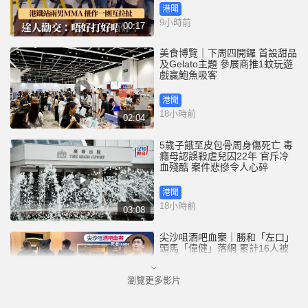
港聞
9小時前
00:17
美食博覽｜下周四開鑼 首設甜品
及Gelato主題 參展商推1蚊玩遊
戲贏鮑魚吸客
港聞
18小時前
02:04
5歲子餓至皮包骨周身傷死亡 毒
癮母認誤殺虐兒囚22年 官斥冷
血殘酷 案件悲慘令人心碎
港聞
18小時前
03:08
尖沙咀酒吧血案｜勝和「左口」
頭馬「偉健」落網 累計16人被
捕
瀏覽更多影片
港聞
20小時前
00:48