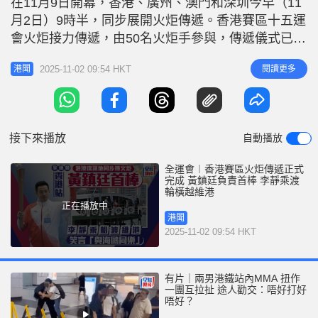
在11月9日開幕，香港、廣州、澳門和深圳今早（11
r
e
i
月2日）9時半，同步展開火炬傳遞。香港賽區十五運
n
會火炬接力傳遞，由50名火炬手參與，傳遞儀式已在
上午近11時完成。 香港、廣州、澳門和深圳四地同
g
2025-11-02 09:54 HKT
閱讀更多
港聞
步舉行 本港火炬接力傳遞於上午9時30分開始，以添
T
馬政府總部為起點，起跑儀式由署理行政長官陳國基
i
主禮。各火炬手會分別途經中西區海濱長廊、灣仔臨
m
時海濱花園、金紫荊
接下來播放
自動播放
e
全運會︱香港賽區火炬傳遞正式
完成 黃鎮廷負責首棒 李靜乘渡
輪橫越維港
正在播放中
港聞
2025-11-02 09:54 HKT
有片｜兩男港鐵站內MMA 扭作
一團互拉扯 途人勸交：唔好打好
唔好？