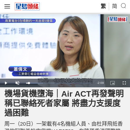
繁
简
R
-
2:09
L
P
U
P
F
o
l
n
i
u
a
a
m
c
l
機場貨機墮海｜Air ACT再發聲明
e
d
y
u
t
l
e
t
u
s
d
e
r
c
m
稱已聯絡死者家屬 將盡力支援度
:
e
r
2
-
e
6
i
e
a
.
過困難
n
n
3
-
1
P
i
%
i
c
周一（20日）一架載有4名機組人員、由杜拜飛抵香
t
n
u