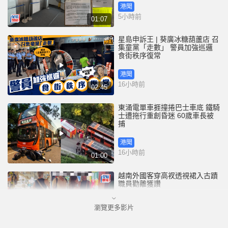
港聞
5小時前
01:07
星島申訴王 | 葵廣冰糖葫蘆店 召
集童黨「走數」 警員加強巡邏
食街秩序復常
港聞
16小時前
02:45
東涌電單車捱撞捲巴士車底 鐵騎
士遭拖行重創昏迷 60歲車長被
捕
港聞
16小時前
01:00
越南外國客穿高衩透視裙入古蹟
職員勸離獲讚
瀏覽更多影片
國際
20小時前
00:33