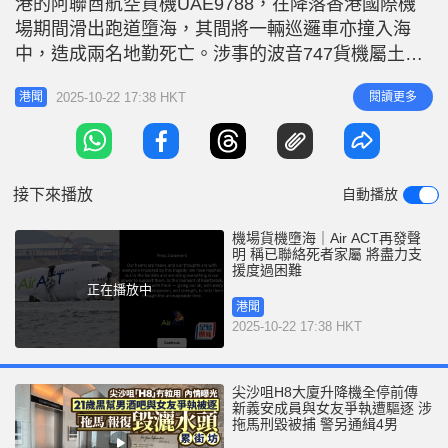
港的阿聯酋航空貨機UAE9788，在降落香港國際機
r
e
i
場期間滑出跑道墮海，其間將一輛巡邏車亦撞入海
n
中，造成兩名地勤死亡。涉事的波音747貨機屬土耳
其「Air ACT」貨運航企，由阿聯酋航空「全包」租
g
2025-10-22 17:38 HKT
閱讀更多
港聞
賃（濕租 wet-lease）。 Air ACT：盡一切所能為家
T
屬提供支援 繼日前發聲明稱會配合調查，Air ACT今
i
日（22日）再在官網發聲明，表示已經聯繫
m
接下來播放
自動播放
e
機場貨機墮海｜Air ACT再發聲
明 稱已聯絡死者家屬 將盡力支
援度過困難
正在播放中
港聞
2025-10-22 17:38 HKT
尖沙咀H8大廈升降機全停前傳
新義安成員與女友爭執遭驅逐 涉
拖馬刑毀被捕 警另通緝4男