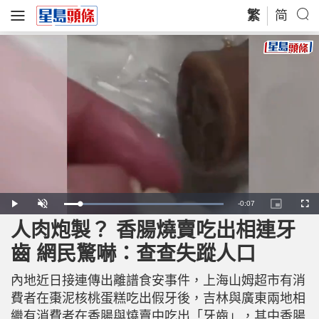
繁
简
R
-
0:07
L
P
U
P
F
o
l
n
i
u
a
a
m
c
l
人肉炮製？ 香腸燒賣吃出相連牙
e
d
y
u
t
l
e
t
u
s
d
e
r
c
m
齒 網民驚嚇：查查失蹤人口
:
e
r
1
-
e
0
i
e
a
0
n
n
.
內地近日接連傳出離譜食安事件，上海山姆超市有消
-
0
P
i
0
i
費者在棗泥核桃蛋糕吃出假牙後，吉林與廣東兩地相
%
c
t
n
繼有消費者在香腸與燒賣中吃出「牙齒」，其中香腸
u