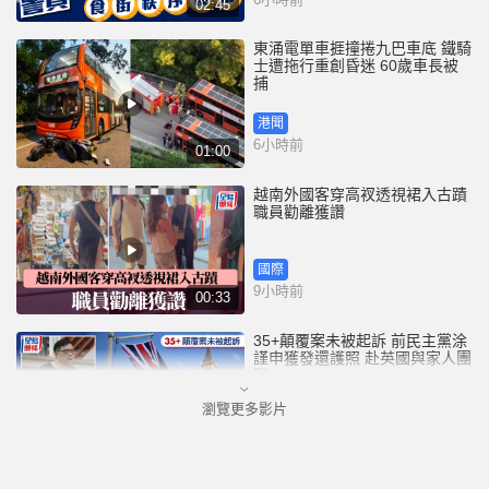
02:45
東涌電單車捱撞捲九巴車底 鐵騎
士遭拖行重創昏迷 60歲車長被
捕
港聞
6小時前
01:00
越南外國客穿高衩透視裙入古蹟
職員勸離獲讚
國際
9小時前
00:33
35+顛覆案未被起訴 前民主黨涂
謹申獲發還護照 赴英國與家人團
聚
瀏覽更多影片
港聞
10小時前
00:58
薄扶林域多利道重60公斤野豬被