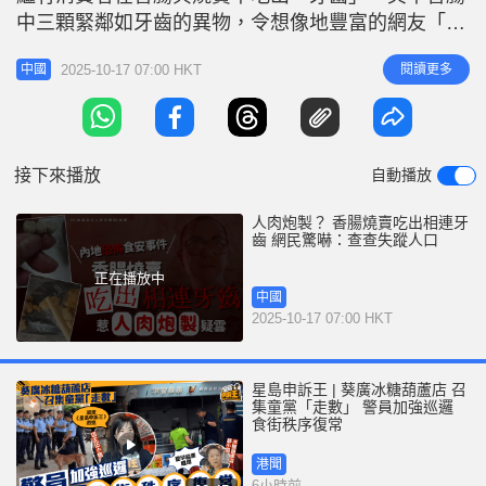
r
e
中三顆緊鄰如牙齒的異物，令想像地豐富的網友「嚇
i
親」：「太恐怖，看得人頭皮發麻，這該不會是活摘
n
2025-10-17 07:00 HKT
閱讀更多
中國
器官」。 香腸吃出三顆「牙」 綜合內媒報道，吉林
g
白山市一名民眾近日在當地市場攤位購買香腸，食用
T
時竟咬到異物，吐出的竟是三顆「牙齒」，其稱與店
i
家理論時，被冤枉是自己掉的牙，
接下來播放
自動播放
m
e
人肉炮製？ 香腸燒賣吃出相連牙
齒 網民驚嚇：查查失蹤人口
正在播放中
中國
2025-10-17 07:00 HKT
星島申訴王 | 葵廣冰糖葫蘆店 召
集童黨「走數」 警員加強巡邏
食街秩序復常
港聞
6小時前