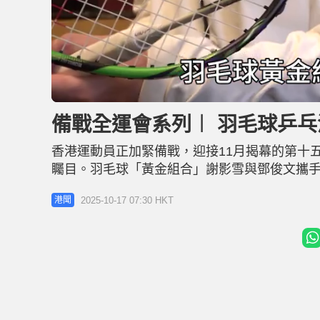
L
U
o
n
a
m
d
u
備戰全運會系列︱ 羽毛球乒乓
e
t
d
e
:
1
香港運動員正加緊備戰，迎接11月揭幕的第十
6
.
5
矚目。羽毛球「黃金組合」謝影雪與鄧俊文攜手
0
%
鎮廷與杜凱琹盼延續佳績，挑戰被譽為「比奧
2025-10-17 07:30 HKT
港聞
獲得啟發，冀在場地賽中與團隊衝出佳績。從
戰期全力以赴