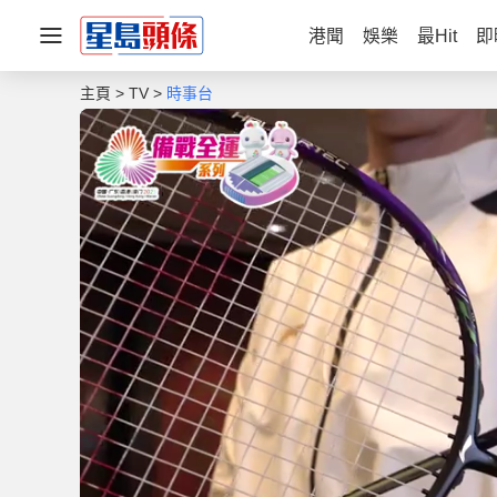
港聞
娛樂
最Hit
即
主頁
TV
時事台