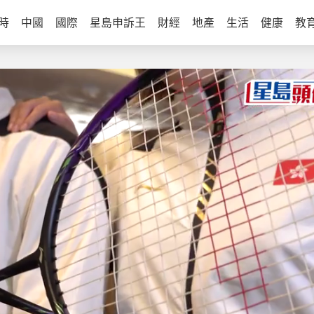
時
中國
國際
星島申訴王
財經
地產
生活
健康
教