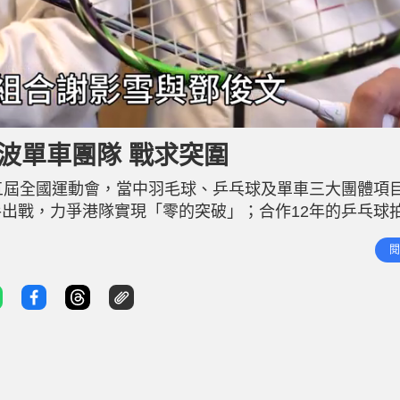
波單車團隊 戰求突圍
五屆全國運動會，當中羽毛球、乒乓球及單車三大團體項
出戰，力爭港隊實現「零的突破」；合作12年的乒乓球
運更難」的全運混雙賽場；年輕單車手程嬿珊從偶像李慧
閱
經驗豐富的老拍檔到潛力無窮的新生代，均懷抱信念，在