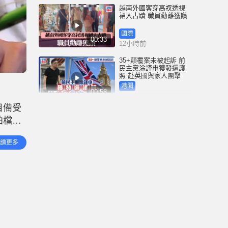
越南外國客穿高衩透視
裙入古蹟 職員勸離獲讚
國際
00:33
12小時前
35+顛覆案未被起訴 前
民主黨涂謹申獲發還護
照 赴英國與家人團聚
港聞
00:58
12小時前
目備受
薄扶林域多利道重60公
拍檔黃
斤野豬被困引水道 漁護
人員射麻醉槍消防救起
詩身上
港聞
讀更多
00:34
最後備
15小時前
屯馬綫錦上路站附近信
號設備故障 列車服務一
度受阻
港聞
00:43
16小時前
衞生署突擊巡查多區 檢
獲約百盒未註冊藥劑製