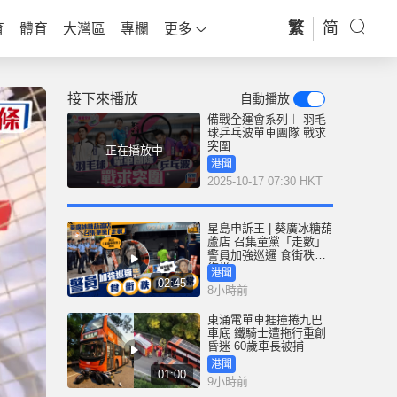
繁
简
育
體育
大灣區
專欄
更多
接下來播放
自動播放
備戰全運會系列︱ 羽毛
球乒乓波單車團隊 戰求
突圍
正在播放中
港聞
2025-10-17 07:30 HKT
星島申訴王 | 葵廣冰糖葫
蘆店 召集童黨「走數」
警員加強巡邏 食街秩序
復常
港聞
02:45
8小時前
東涌電單車捱撞捲九巴
車底 鐵騎士遭拖行重創
昏迷 60歲車長被捕
港聞
01:00
9小時前