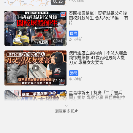
00:25
泰國校園槍擊｜疑犯弒祖父母後
闖校射殺師生 合共8死15傷 ︱有
片
國際
2小時前
02:41
澳門酒店血案內情｜不忿大灑金
錢卻戴綠帽 41歲內地男商人擸
刀叉 專捅女友要害
港聞
4小時前
02:21
星島申訴王 | 葵廣「二手書兵
團」攔路 專家分享 買舊書避中
伏位
瀏覽更多影片
港聞
5小時前
03:50
將軍澳寵物公園史賓格犬疑被毒