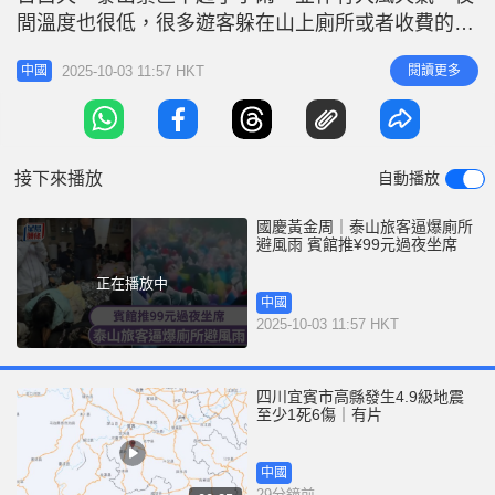
r
e
間溫度也很低，很多遊客躲在山上廁所或者收費的酒
i
店內躲雨過夜。第二天早上，雨還在下，遊客也沒有
n
2025-10-03 11:57 HKT
閱讀更多
中國
看到日出。 過夜坐席包一個杯麵 據極目新聞，泰山
g
景區工作人員10月2日表示，目前正值國慶假期，爬
T
泰山的人流量很大，景區從昨日夜間到今天白天一直
i
在下雨，建議遊客在出行
接下來播放
自動播放
m
e
國慶黃金周｜泰山旅客逼爆廁所
避風雨 賓館推¥99元過夜坐席
正在播放中
中國
2025-10-03 11:57 HKT
四川宜賓市高縣發生4.9級地震
至少1死6傷｜有片
中國
29分鐘前