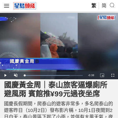
繁
简
R
-
0:38
L
P
U
P
F
o
l
n
i
u
a
a
m
c
l
國慶黃金周｜泰山旅客逼爆廁所
e
d
y
u
t
l
e
t
u
s
d
e
r
c
m
避風雨 賓館推¥99元過夜坐席
:
e
r
7
-
e
7
i
e
a
.
n
n
9
國慶長假期間，爬泰山的遊客非常多，多名爬泰山的
-
0
P
i
%
i
遊客昨日（10月2日）發布影片稱，10月1日夜間到2
c
t
n
日白天，泰山景區下起了小雨，並伴有大風天氣，夜
u