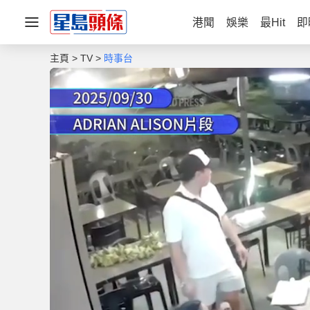
港聞
娛樂
最Hit
即
主頁
TV
時事台