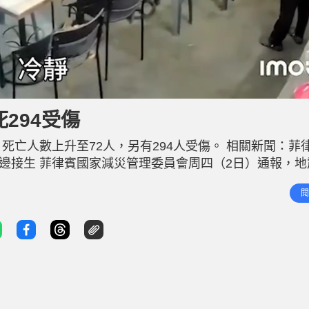
死294受傷
死亡人數上升至72人，另有294人受傷。 相關新聞：菲律
雨路邊接生 菲律賓國家減災管理委員會周四（2日）通報，
7萬餘戶、約17萬人。震央所在的宿務省政府已宣佈全省進入
閱
人員正加緊清理廢墟、轉移安置受災民眾