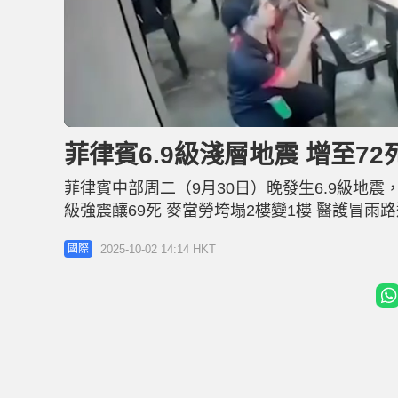
L
U
o
n
a
m
d
u
菲律賓6.9級淺層地震 增至72
e
t
d
e
:
5
菲律賓中部周二（9月30日）晚發生6.9級地震，
3
.
6
級強震釀69死 麥當勞垮塌2樓變1樓 醫護冒
0
%
成87處基礎設施和597間房屋受損，影響4.
2025-10-02 14:14 HKT
國際
態，以便動用更多資源開展救援和安置。救援