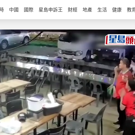
時
中國
國際
星島申訴王
財經
地產
生活
健康
教