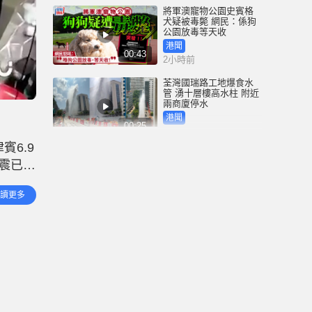
將軍澳寵物公園史賓格
犬疑被毒斃 網民：係狗
公園放毒等天收
港聞
00:43
2小時前
荃灣國瑞路工地爆食水
管 湧十層樓高水柱 附近
兩商廈停水
港聞
00:25
3小時前
賓6.9
四川宜賓市高縣發生4.9
地震已造
級地震 震源深度6公里｜
有片
災難狀
中國
讀更多
00:25
4小時前
颱風白海豚｜周日吹襲
浙江 料創天文台65年來
紀錄 成登陸中國「最長
途颱風」
港聞
00:58
5小時前
「非常父母」為Danny申
請人身保護令 質疑社署