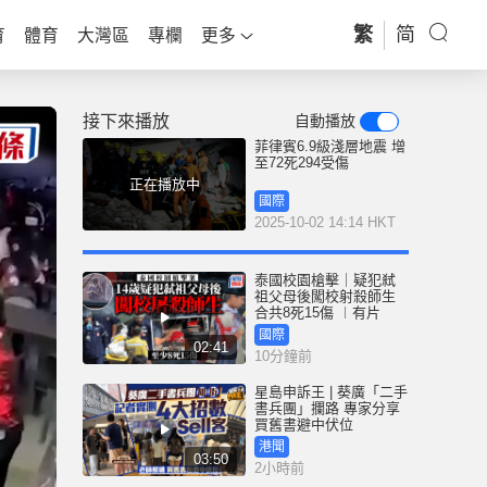
繁
简
育
體育
大灣區
專欄
更多
接下來播放
自動播放
菲律賓6.9級淺層地震 增
至72死294受傷
正在播放中
國際
2025-10-02 14:14 HKT
泰國校園槍擊｜疑犯弒
祖父母後闖校射殺師生
合共8死15傷 ︱有片
國際
02:41
10分鐘前
星島申訴王 | 葵廣「二手
書兵團」攔路 專家分享
買舊書避中伏位
港聞
03:50
2小時前