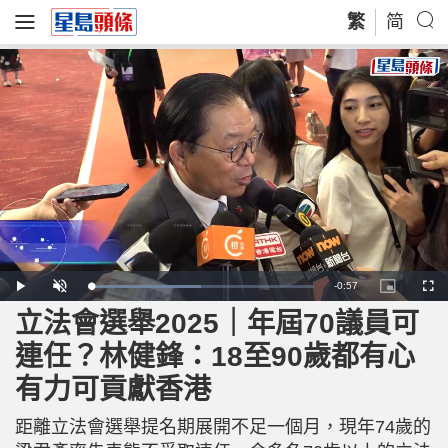
繁
简
R
-
0:57
L
P
U
P
F
o
l
n
i
u
a
a
m
c
l
立法會選舉2025｜年屆70議員可
e
d
y
u
t
l
e
t
u
s
d
e
r
c
m
連任？林健鋒：18至90歲都有心
:
e
r
4
-
e
9
i
e
a
.
有力可貢獻香港
n
n
4
-
3
P
i
%
i
c
距離立法會選舉提名期展開不足一個月，現年74歲的
t
n
u