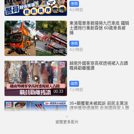
港聞
4小時前
02:45
東涌電單車捱撞捲九巴車底 鐵騎
士遭拖行重創昏迷 60歲車長被
捕
港聞
4小時前
01:00
越南外國客穿高衩透視裙入古蹟
職員勸離獲讚
國際
7小時前
00:33
35+顛覆案未被起訴 前民主黨涂
謹申獲發還護照 赴英國與家人團
聚
瀏覽更多影片
港聞
8小時前
00:58