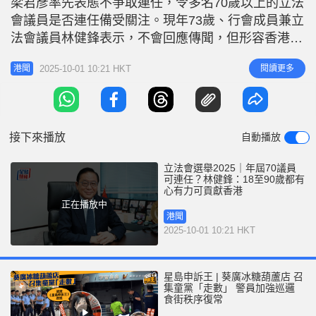
梁君彥率先表態不爭取連任，令多名70歲以上的立法
r
e
i
會議員是否連任備受關注。現年73歲、行會成員兼立
n
法會議員林健鋒表示，不會回應傳聞，但形容香港人
充滿活力，由18歲到到90歲都是充滿活力、有心有
g
2025-10-01 10:21 HKT
閱讀更多
港聞
力，在任何單位及位置都會好好貢獻香港。 他續
T
稱，今年立法會工作比較繁忙，仍有多條政府法案需
i
要處理，希望大家專注處理好這些法案先，而香港這
m
幾年在行政長官的領導下已「
接下來播放
自動播放
e
立法會選舉2025｜年屆70議員
可連任？林健鋒：18至90歲都有
心有力可貢獻香港
正在播放中
港聞
2025-10-01 10:21 HKT
星島申訴王 | 葵廣冰糖葫蘆店 召
集童黨「走數」 警員加強巡邏
食街秩序復常