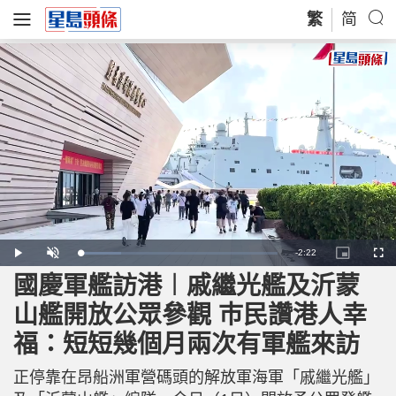
繁
简
R
-
2:22
L
P
U
P
F
o
l
n
i
u
a
a
m
c
l
國慶軍艦訪港︱戚繼光艦及沂蒙
e
d
y
u
t
l
e
t
u
s
d
e
r
c
m
山艦開放公眾參觀 巿民讚港人幸
:
e
r
2
-
e
1
i
e
a
.
福：短短幾個月兩次有軍艦來訪
n
n
1
-
8
P
i
%
i
c
正停靠在昂船洲軍營碼頭的解放軍海軍「戚繼光艦」
t
n
u