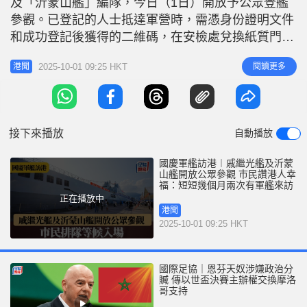
及「沂蒙山艦」編隊，今日（1日）開放予公眾登艦
r
e
i
參觀。已登記的人士抵達軍營時，需憑身份證明文件
n
和成功登記後獲得的二維碼，在安檢處兌換紙質門
票，經過核實和安檢後才能進營。 早上約8時，已有
g
2025-10-01 09:25 HKT
閱讀更多
港聞
不少巿民在軍營外等候入場。 《星島頭條》記者直
T
擊所見，今晨雖天氣酷熱，但一眾參觀者仍興致勃
i
勃，不少人手持國旗及區旗揮舞，匯聚成紅色旗海。
m
有小朋友更在臉頰貼上國旗貼紙，在軍
接下來播放
自動播放
e
國慶軍艦訪港︱戚繼光艦及沂蒙
山艦開放公眾參觀 巿民讚港人幸
福：短短幾個月兩次有軍艦來訪
正在播放中
港聞
2025-10-01 09:25 HKT
國際足協｜恩芬天奴涉嫌政治分
贓 傳以世盃決賽主辦權交換摩洛
哥支持