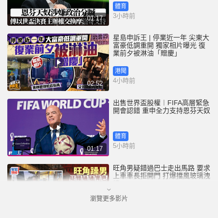
體育
3小時前
01:17
星島申訴王 | 停業近一年 尖東大
富豪低調重開 獨家相片曝光 復
業前夕被淋油「贈慶」
港聞
4小時前
02:52
出售世界盃股權︱FIFA高層緊急
開會認錯 重申全力支持恩芬天奴
體育
5小時前
01:17
旺角男疑錯過巴士走出馬路 要求
上車車長拒開門 打爆擋風玻璃洩
憤
瀏覽更多影片
港聞
5小時前
00:45