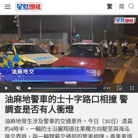
繁
简
R
-
0:21
L
P
U
P
F
o
l
n
i
u
a
a
m
c
l
油麻地警車的士十字路口相撞 警
e
d
y
u
t
l
e
t
u
s
d
e
r
c
m
調查是否有人衝燈
:
e
r
1
-
e
0
i
e
a
0
n
n
.
油麻地發生涉及警車的交通意外。今日（30日）清晨
-
0
P
i
0
i
約4時半，一輛的士沿麗翔道往果欄方向駛至與海泓
%
c
t
n
道交界時，與一輛隸屬交通部的警車相撞。兩車車頭
u