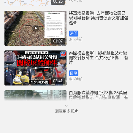
00:25
將軍澳疑毒狗│去年寵物公園已
現可疑食物 議員曾促康文署加強
巡查
港聞
3小時前
01:07
泰國校園槍擊｜疑犯弒祖父母後
闖校射殺師生 合共8死15傷 ︱有
片
國際
4小時前
02:41
白海豚吹襲沖繩至少3傷 25萬居
民收避難指示 全部航班取消｜有
片
瀏覽更多影片
國際
6小時前
01:21
澳門酒店血案內情｜不忿大灑金