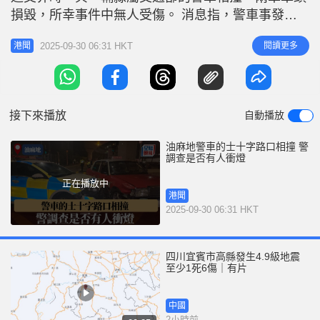
r
e
損毀，所幸事件中無人受傷。 消息指，警車事發時
i
正在區內巡邏。警方正調查車禍起因，不排除有人衝
n
2025-09-30 06:31 HKT
閱讀更多
港聞
紅燈肇禍；現場所見，的士行駛方向設有俗稱「白鴿
g
籠」的衝燈快相機。
T
i
接下來播放
自動播放
m
e
油麻地警車的士十字路口相撞 警
調查是否有人衝燈
正在播放中
港聞
2025-09-30 06:31 HKT
四川宜賓市高縣發生4.9級地震
至少1死6傷｜有片
中國
2小時前