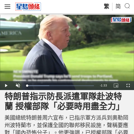
繁
简
R
-
1:33
L
P
U
P
F
o
l
n
i
u
a
a
m
c
l
特朗普指示防長派遣軍隊赴波特
e
d
y
u
t
l
e
t
u
s
d
e
r
c
m
蘭 授權部隊「必要時用盡全力」
:
e
r
3
-
e
3
i
e
a
.
n
n
6
美國總統特朗普周六宣布，已指示軍方派兵到奧勒岡
-
7
P
i
%
i
州波特蘭市，並保護全國的聯邦移民設施，聲稱要應
c
t
n
對「國內恐怖分子」。他更強調，已授權部隊「必要
u