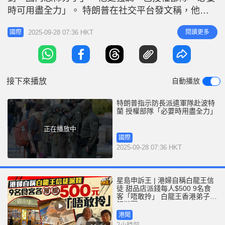
r
e
時可用盡全力」。 特朗普在社交平台發文稱，他已
i
要求國防部長赫格塞思（Pete Hegseth）「提供一切
n
2025-09-28 07:36 HKT
閱讀更多
國際
必要兵力，保護戰火摧殘的波特蘭，以及所有正遭安
g
提法（Antifa）和其他國內恐怖分子攻擊的移民及海
T
關執法局（ICE）設施」。 波特蘭市長威爾遜（Keith
i
W
接下來播放
自動播放
m
e
特朗普指示防長派遣軍隊赴波特
蘭 授權部隊「必要時用盡全力」
正在播放中
國際
2025-09-28 07:36 HKT
星島申訴王 | 港婦自稱白龍王信
徒 甜品店派錢每人$500 9名食
客「唔敢拎」 白龍王香港弟子親
解謎團
港聞
2小時前