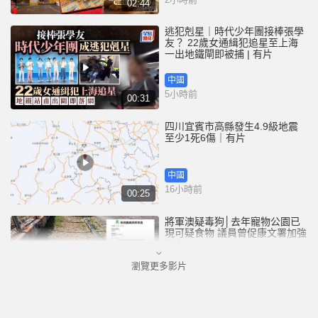
02:44
逃犯剋星｜時代少年團接棒張學
友？ 22歲女通緝犯追星至上海
一出地鐵閘即被捕 | 有片
中國
5小時前
00:31
四川宜賓市高縣發生4.9級地震
至少1死6傷｜有片
中國
16小時前
00:25
將軍澳疑毒狗│去年寵物公園已
現可疑食物 議員曾促康文署加強
巡查
瀏覽更多影片
港聞
17小時前
01:07
泰國校園槍擊｜疑犯弒祖父母後