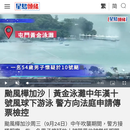
繁
简
R
-
0:31
L
P
U
P
F
o
l
n
i
u
a
a
m
c
l
颱風樺加沙｜黃金泳灘中年漢十
e
d
y
u
t
l
e
t
u
s
d
e
r
c
m
號風球下游泳 警方向法庭申請傳
:
e
r
1
-
e
0
i
e
a
0
票檢控
n
n
.
-
0
P
i
0
i
%
c
颱風樺加沙周三（9月24日）中午吹襲期間，警方接
t
n
u