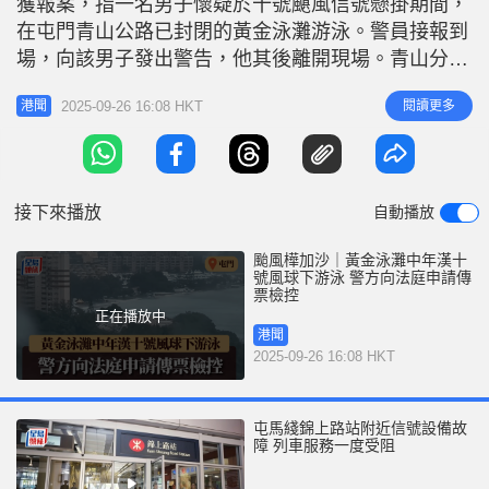
獲報案，指一名男子懷疑於十號颶風信號懸掛期間，
r
e
i
在屯門青山公路已封閉的黃金泳灘游泳。警員接報到
n
場，向該男子發出警告，他其後離開現場。青山分區
人員經進一步調查後，今日（9月26日）向法庭申請
g
2025-09-26 16:08 HKT
閱讀更多
港聞
傳票，檢控該名54歲姓戴男子，涉嫌違犯《公眾衞生
T
及市政條例》之下的《泳灘規例》。 根據《公眾衞
i
生及市政條例》之下的《泳灘規例》，任何人士如不
m
遵從有關暫時封閉的安排即屬
接下來播放
自動播放
e
颱風樺加沙｜黃金泳灘中年漢十
號風球下游泳 警方向法庭申請傳
票檢控
正在播放中
港聞
2025-09-26 16:08 HKT
屯馬綫錦上路站附近信號設備故
障 列車服務一度受阻