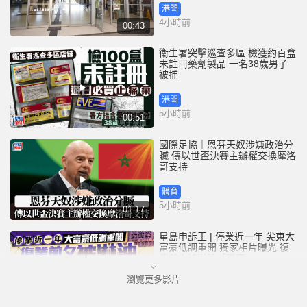
港聞
4小時前
00:43
衞生署突擊巡查多區 檢獲約百盒
未註冊藥劑製品 一名38歲男子
被捕
港聞
5小時前
00:51
國際足協｜恩芬天奴涉嫌政治分
贓 傳以世盃決賽主辦權交換摩洛
哥支持
體育
5小時前
01:17
星島申訴王 | 停業近一年 尖東大
富豪低調重開 獨家相片曝光 復
業前夕被淋油「贈慶」
瀏覽更多影片
港聞
7小時前
02:52