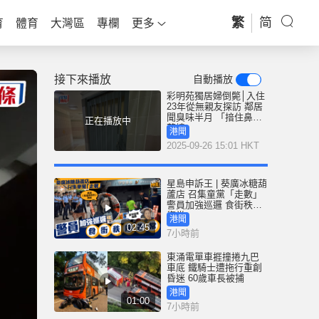
繁
简
育
體育
大灣區
專欄
更多
接下來播放
自動播放
彩明苑獨居婦倒斃│入住
23年從無親友探訪 鄰居
聞臭味半月 「揞住鼻先
正在播放中
落樓」
港聞
2025-09-26 15:01 HKT
星島申訴王 | 葵廣冰糖葫
蘆店 召集童黨「走數」
警員加強巡邏 食街秩序
復常
港聞
02:45
7小時前
東涌電單車捱撞捲九巴
車底 鐵騎士遭拖行重創
昏迷 60歲車長被捕
港聞
01:00
7小時前