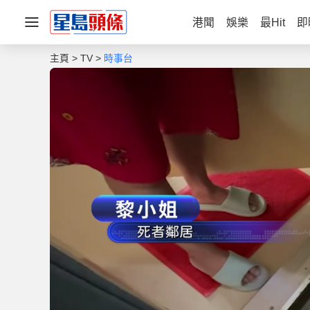
港聞
娛樂
最Hit
即
主頁
TV
時事台