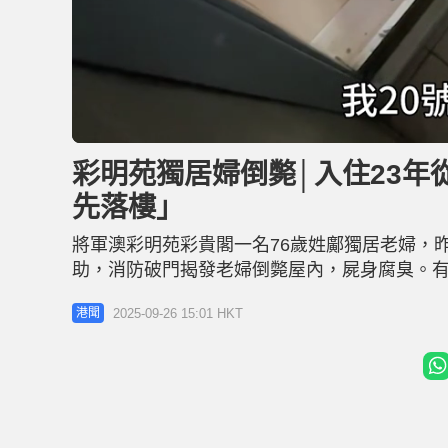
L
U
o
n
a
m
d
u
彩明苑獨居婦倒斃│入住23年
e
t
d
e
:
先落樓」
1
9
.
3
將軍澳彩明苑彩貴閣一名76歲姓鄺獨居老婦，
2
%
助，消防破門揭發老婦倒斃屋內，屍身腐臭。有
一個月。鄰居指鄺婆婆住上址單位20多年，由
2025-09-26 15:01 HKT
港聞
出臭味，通知過管理處，直至昨日臭味難耐，職
苑76歲