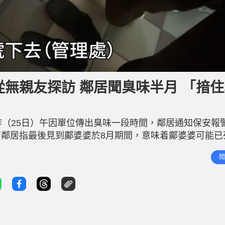
從無親友探訪 鄰居聞臭味半月 「揞
昨（25日）午因單位傳出臭味一段時間，鄰居通知保安報
鄰居指最後見到鄺婆婆於8月期間，意味着鄺婆婆可能已
搬入開始已是獨居，從沒見過親友登門探訪她，近十多日
閱
員始報警，才揭發鄺婆婆已陳屍屋內。 相關新聞：將軍