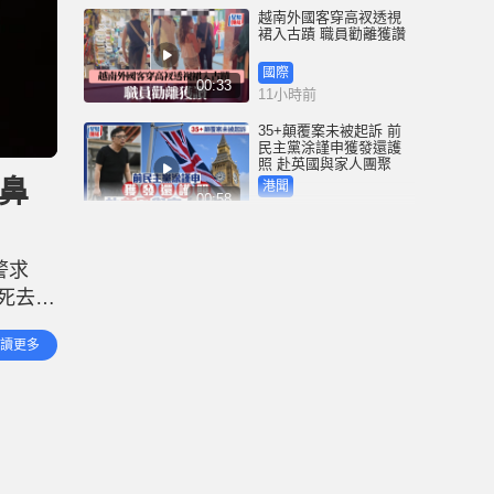
越南外國客穿高衩透視
裙入古蹟 職員勸離獲讚
國際
00:33
11小時前
35+顛覆案未被起訴 前
民主黨涂謹申獲發還護
照 赴英國與家人團聚
住鼻
港聞
00:58
11小時前
薄扶林域多利道重60公
斤野豬被困引水道 漁護
警求
人員射麻醉槍消防救起
死去約
港聞
00:34
14小時前
單位傳
讀更多
澳彩明
屯馬綫錦上路站附近信
號設備故障 列車服務一
度受阻
港聞
00:43
14小時前
衞生署突擊巡查多區 檢
獲約百盒未註冊藥劑製