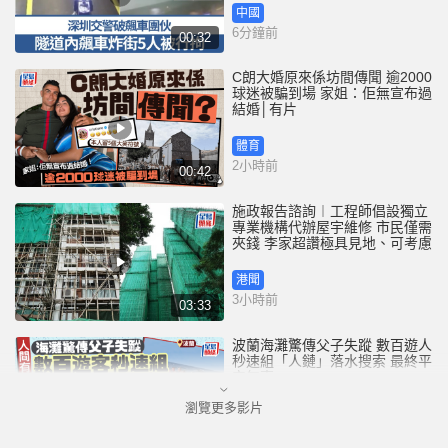
中國
6分鐘前
00:32
C朗大婚原來係坊間傳聞 逾2000
球迷被騙到場 家姐：佢無宣布過
結婚│有片
體育
2小時前
00:42
施政報告諮詢︱工程師倡設獨立
專業機構代辦屋宇維修 市民僅需
夾錢 李家超讚極具見地、可考慮
港聞
3小時前
03:33
波蘭海灘驚傳父子失蹤 數百遊人
秒速組「人鏈」落水搜索 最終平
安無事
瀏覽更多影片
國際
4小時前
00:30