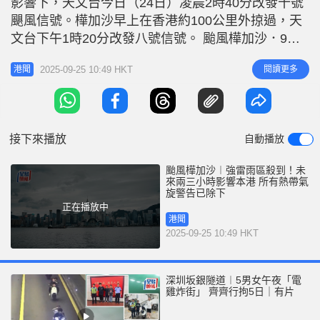
影響下，天文台今日（24日）凌晨2時40分改發十號
r
e
i
颶風信號。樺加沙早上在香港約100公里外掠過，天
n
文台下午1時20分改發八號信號。 颱風樺加沙．9月
25日最新資訊 【13:05】天文台預料本港吹偏東強
g
2025-09-25 10:49 HKT
閱讀更多
港聞
風。在戶外工作及活動人士，請特別小心強勁陣風的
T
吹襲。 【11:21】天文台預料本港吹偏東強風。市民
i
應提防海面大浪可能帶來的危險。 【11:20】天文
m
接下來播放
自動播放
e
颱風樺加沙︱強雷雨區殺到！未
來兩三小時影響本港 所有熱帶氣
旋警告已除下
正在播放中
港聞
2025-09-25 10:49 HKT
深圳坂銀隧道︱5男女午夜「電
雞炸街」 齊齊行拘5日｜有片