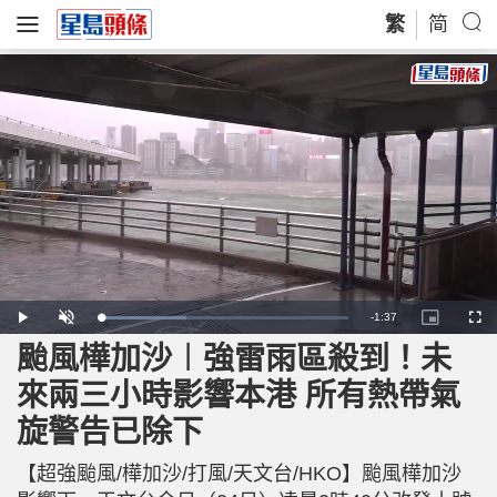
繁
简
R
-
1:37
L
P
U
P
F
o
l
n
i
u
a
a
m
c
l
颱風樺加沙︱強雷雨區殺到！未
e
d
y
u
t
l
e
t
u
s
d
e
r
c
m
來兩三小時影響本港 所有熱帶氣
:
e
r
3
-
e
4
i
e
a
.
旋警告已除下
n
n
7
-
4
P
i
%
i
c
【超強颱風/樺加沙/打風/天文台/HKO】颱風樺加沙
t
n
u