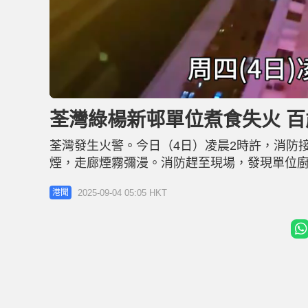
U
n
m
u
荃灣綠楊新邨單位煮食失火 
t
e
荃灣發生火警。今日（4日）凌晨2時許，消防
煙，走廊煙霧彌漫。消防趕至現場，發現單位廚
時感到不適，救護員將她送上救護車治理；而4
2025-09-04 05:05 HKT
港聞
中，約50名居民疏散至安全地方。 警方及消
便去睡覺