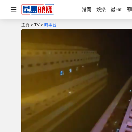
港聞
娛樂
最Hit
即
主頁
TV
時事台