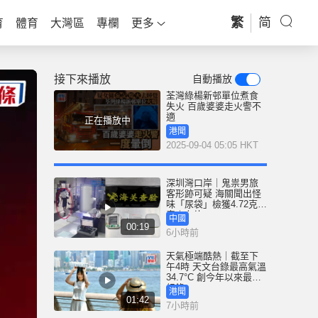
繁
简
育
體育
大灣區
專欄
更多
接下來播放
自動播放
荃灣綠楊新邨單位煮食
失火 百歲婆婆走火警不
適
正在播放中
港聞
2025-09-04 05:05 HKT
深圳灣口岸｜鬼祟男旅
客形跡可疑 海關聞出怪
味「尿袋」檢獲4.72克冰
毒｜有片
中國
00:19
6小時前
天氣極端酷熱｜截至下
午4時 天文台錄最高氣溫
34.7°C 創今年以來最高
紀錄
港聞
01:42
7小時前