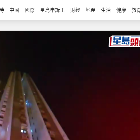
時
中國
國際
星島申訴王
財經
地產
生活
健康
教