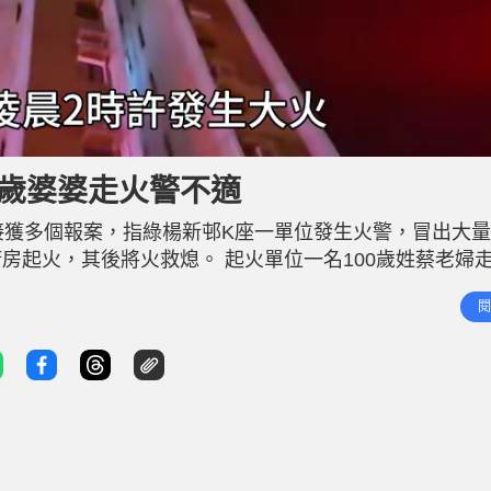
L
o
a
d
百歲婆婆走火警不適
e
d
:
8
接獲多個報案，指綠楊新邨K座一單位發生火警，冒出大
6
.
9
房起火，其後將火救熄。 起火單位一名100歲姓蔡老婦
7
%
9歲女傭亦吸入濃煙不適，同獲送上救護車作即場救治。
閱
防經初步調查，相信涉事單位女傭開火烹調食物，但之後忘