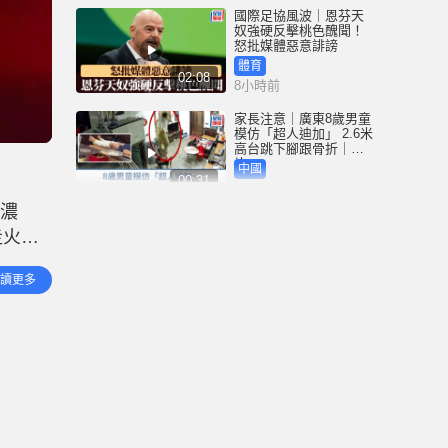
國際足協風波｜恩芬天
奴強硬反擊桃色醜聞！
怒批媒體惡意誹謗
體育
02:08
8小時前
家長注意｜廣東8歲男童
模仿「超人迪加」 2.6米
高台跳下腳跟骨折｜有
片
中國
00:31
8小時前
量濃
黃大仙血案│死者預謀報
走火警
復噪音滋擾 聽到樓上單
位拉鐵閘聲 攜刀等𨋢伏
事件
擊傷者
港聞
讀更多
02:38
記關火
8小時前
國際足協風波｜恩芬天
奴醜聞連環爆 涉動用
UEFA公款付情婦「掩口
費」
體育
02:08
9小時前
大阪地鐵列車乘客「尿
袋」起火 御堂筋線一度