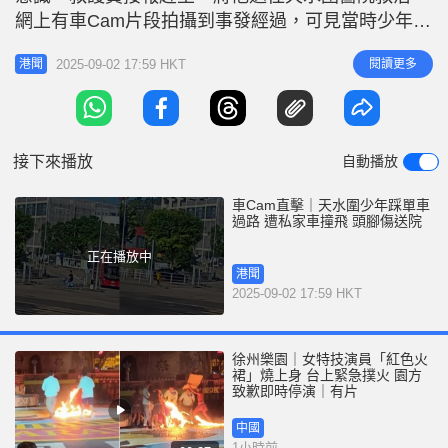
r
e
網上有車Cam片段拍攝到事發經過，可見當時少年踩
i
着共享單車橫越天柏路，期間黑色私家車由天城路轉
n
2025-09-02 17:59 HKT
閱讀更多
港聞
入，收掣不及將少年撞飛，狀甚駭人。私家車見狀隨
g
即煞停，司機落車查看倒地少年傷勢，少年事後仍有
T
意識，能自行坐起。意外原因在調查。
i
接下來播放
自動播放
m
e
車Cam直擊｜天水圍少年踩單車
過路 遭私家車撞飛 頭腳傷送院
正在播放中
港聞
2025-09-02 17:59 HKT
徐州樂園｜女特技演員「紅色火
裙」燒上身 台上緊急撲火 園方
致歉即時停演｜有片
中國
1小時前