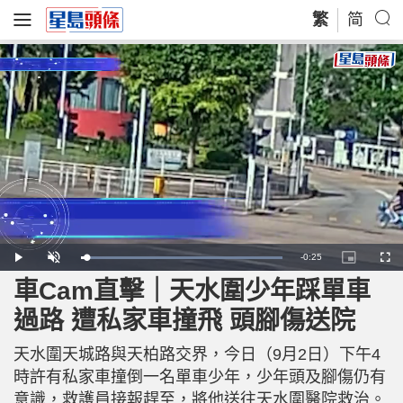
繁
简
R
-
0:25
L
P
U
P
F
o
l
n
i
u
a
a
m
c
l
車Cam直擊｜天水圍少年踩單車
e
d
y
u
t
l
e
t
u
s
d
e
r
c
m
過路 遭私家車撞飛 頭腳傷送院
:
e
r
1
-
e
0
i
e
a
0
n
n
.
天水圍天城路與天柏路交界，今日（9月2日）下午4
-
0
P
i
0
i
時許有私家車撞倒一名單車少年，少年頭及腳傷仍有
%
c
t
n
意識，救護員接報趕至，將他送往天水圍醫院救治。
u