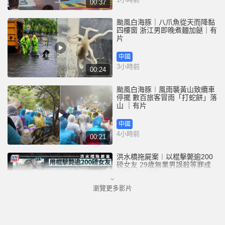
00:37
颱風白海豚｜八爪魚從天而降黏
四樓窗 浙江男即晚煮麵加餸｜有
片
中國
3小時前
00:24
颱風白海豚︱風雨襲黃山致纜車
停擺 數百旅客冒雨「打蛇餅」落
山 ｜有片
中國
4小時前
00:21
洪水橋拖屍案︱以棍擊斃逾200
磅女友 29歲無業男誤殺等罪成
判囚3年9個月
瀏覽更多影片
港聞
4小時前
01:23
碧瑤灣斬人│警登門調查揭「案