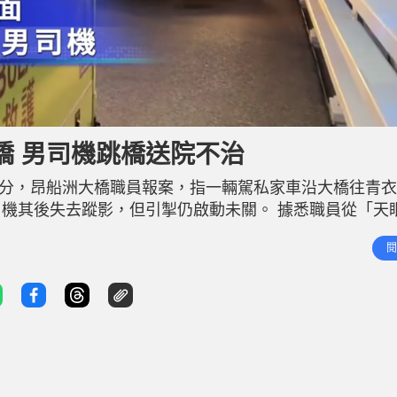
L
o
a
d
橋 男司機跳橋送院不治
e
d
:
1
30分，昂船洲大橋職員報案，指一輛駕私家車沿大橋往青
0
0
.
機其後失去蹤影，但引掣仍啟動未關。 據悉職員從「天
0
0
橋的邊緣，一躍而下。 救援人員接報趕到，多艘水警輪
%
閱
00米海面尋獲涉事的71歲姓譚男司機。惟他昏迷不醒，