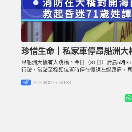
U
n
m
u
珍惜生命｜私家車停昂船洲大
t
e
昂船洲大橋有人跳橋。今日（31日）清晨5時
行駛，當駛至橋頭位置時停在慢線左邊路肩，司
現，一名男子步下涉事私家車，跨越圍欄後行到
2025-08-31 07:58 HKT
港聞
處船隻在海面搜索，其後在昂船洲大橋對開約2
車送