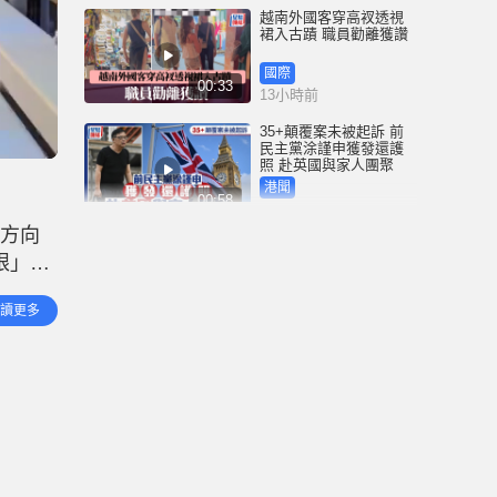
越南外國客穿高衩透視
裙入古蹟 職員勸離獲讚
國際
00:33
13小時前
35+顛覆案未被起訴 前
民主黨涂謹申獲發還護
照 赴英國與家人團聚
港聞
00:58
13小時前
衣方向
薄扶林域多利道重60公
眼」發
斤野豬被困引水道 漁護
人員射麻醉槍消防救起
和海事
港聞
讀更多
00:34
由救護
16小時前
屯馬綫錦上路站附近信
號設備故障 列車服務一
度受阻
港聞
00:43
16小時前
衞生署突擊巡查多區 檢
獲約百盒未註冊藥劑製