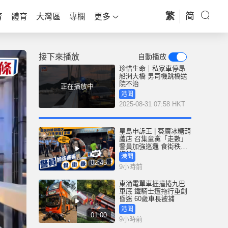
繁
简
育
體育
大灣區
專欄
更多
接下來播放
自動播放
珍惜生命｜私家車停昂
船洲大橋 男司機跳橋送
院不治
正在播放中
港聞
2025-08-31 07:58 HKT
星島申訴王 | 葵廣冰糖葫
蘆店 召集童黨「走數」
警員加強巡邏 食街秩序
復常
港聞
02:45
9小時前
東涌電單車捱撞捲九巴
車底 鐵騎士遭拖行重創
昏迷 60歲車長被捕
港聞
01:00
9小時前