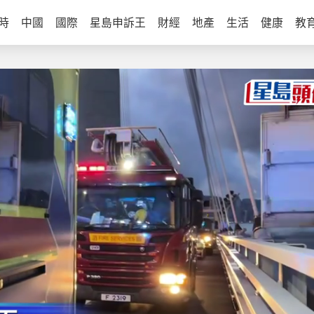
時
中國
國際
星島申訴王
財經
地產
生活
健康
教