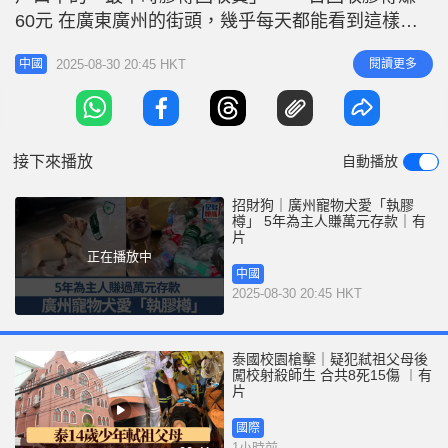
r
e
60元 在廣東廣州的街頭，幾乎每天都能看到這樣一
i
幕：一名男子拿著麻袋，跟在一隻法國鬥牛犬身後。
n
2025-08-30 20:45 HKT
閱讀更多
中國
這隻5歲半的小狗輕車熟路地穿梭於各商戶之間，熟
g
練地收集空膠樽，而且已經堅持了五年。 相關新
T
聞：狗狗去打工︱武漢酒店推陪睡服務 房費￥499有
i
狗同眠 相關新聞：主人欠債無力
接下來播放
自動播放
m
e
招財狗｜廣州寵物犬愛「執膠
樽」 5年為主人賺萬元存款｜有
片
正在播放中
中國
2025-08-30 20:45 HKT
泰國校園槍擊｜疑犯弒祖父母後
闖校射殺師生 合共8死15傷 ︱有
片
國際
1小時前