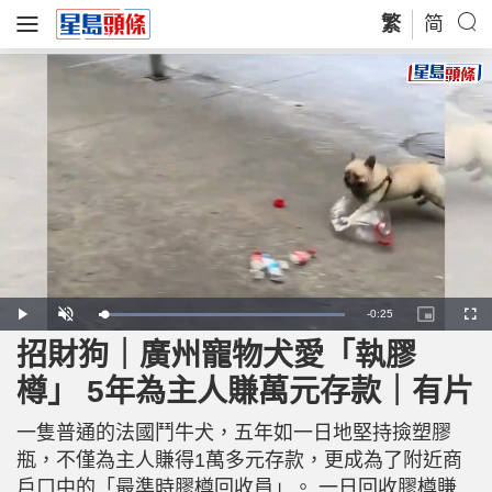
繁
简
R
-
0:25
L
P
U
P
F
o
l
n
i
u
a
a
m
c
l
招財狗｜廣州寵物犬愛「執膠
e
d
y
u
t
l
e
t
u
s
d
e
r
c
m
樽」 5年為主人賺萬元存款｜有片
:
e
r
1
-
e
0
i
e
a
0
n
n
.
一隻普通的法國鬥牛犬，五年如一日地堅持撿塑膠
-
0
P
i
0
i
瓶，不僅為主人賺得1萬多元存款，更成為了附近商
%
c
t
n
戶口中的「最準時膠樽回收員」。 一日回收膠樽賺
u