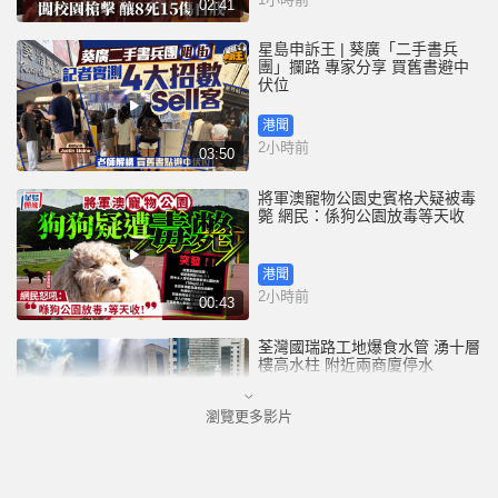
02:41
星島申訴王 | 葵廣「二手書兵
團」攔路 專家分享 買舊書避中
伏位
港聞
2小時前
03:50
將軍澳寵物公園史賓格犬疑被毒
斃 網民：係狗公園放毒等天收
港聞
2小時前
00:43
荃灣國瑞路工地爆食水管 湧十層
樓高水柱 附近兩商廈停水
瀏覽更多影片
港聞
2小時前
00:25
四川宜賓市高縣發生4.9級地震