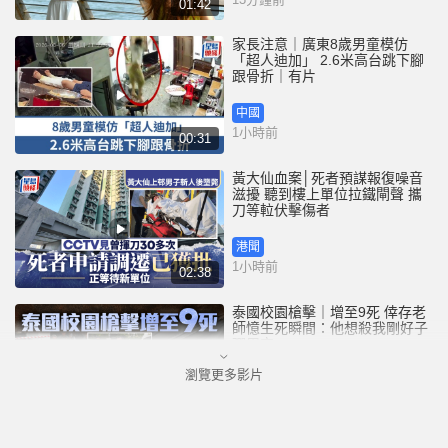
01:42
家長注意｜廣東8歲男童模仿
「超人迪加」 2.6米高台跳下腳
跟骨折｜有片
中國
1小時前
00:31
黃大仙血案│死者預謀報復噪音
滋擾 聽到樓上單位拉鐵閘聲 攜
刀等𨋢伏擊傷者
港聞
1小時前
02:38
泰國校園槍擊｜增至9死 倖存老
師憶生死瞬間：他想殺我剛好子
彈用完
瀏覽更多影片
國際
5小時前
01:08
星島申訴王 | 港婦自稱白龍王信