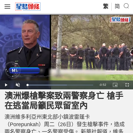
繁
简
R
-
0:52
L
P
U
P
F
o
l
n
i
u
a
a
m
c
l
澳洲爆槍擊案致兩警察身亡 槍手
e
d
y
u
t
l
e
t
u
s
d
e
r
c
m
在逃當局籲民眾留室內
:
e
r
6
-
e
0
i
e
a
.
n
n
0
澳洲維多利亞州東北部小鎮波雷蓬卡
-
5
P
i
%
i
（Porepunkah）周二（26日）發生槍擊事件，造成
c
t
n
兩名警察身亡、一名警察受傷。 新華社報道，維多
u