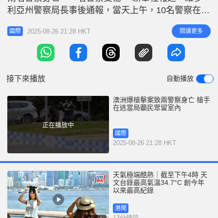
r
e
利亞州警察局長事後通報，當天上午，10名警察在波
i
雷蓬卡執行搜查任務時遭到一名男子開槍射擊，造成
n
2025-08-26 21:28 HKT
閱讀更多
國際
警方人員傷亡。槍手隨後攜帶多支武器逃向周邊山
g
林。 目前，警方已封鎖波雷蓬卡及周邊城鎮，搜捕
T
在逃槍手。警方建議當地居民留在室內，避免非必要
i
出行。 據澳洲廣播公司（ABC）報道
接下來播放
自動播放
m
e
澳洲爆槍擊案致兩警察身亡 槍手
在逃當局籲民眾留室內
正在播放中
國際
2025-08-26 21:28 HKT
天氣極端酷熱｜截至下午4時 天
文台錄最高氣溫34.7°C 創今年
以來最高紀錄
港聞
13分鐘前